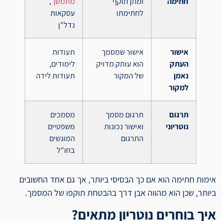
חתימה
ומתן תוקף
מתמשך
,
לחתימתו
עסקאות
נדל"ן
אישור
אישור שמסמך
תעודות
העתק
הוא עותק מדויק
לימודים,
נאמן
של המקור
תעודות לידה
למקור
תרגום
תרגום מסמך
מסמכים
נוטריוני
ואישור נכונות
משפטיים
התרגום
המוגשים
בחו"ל
אימות חתימה הוא אם כך הבסיסי ביותר, אך גם אחד החשובים
ביותר, שכן הוא מהווה אבן דרך בהבטחת תוקפו של המסמך.
איך בוחרים נוטריון מתאים?