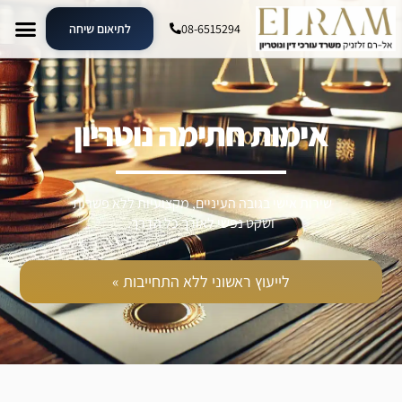
08-6515294
לתיאום שיחה
אימות חתימה נוטריון
שירות אישי בגובה העיניים, מקצועיות ללא פשרות
ושקט נפשי לאורך כל הדרך.
לייעוץ ראשוני ללא התחייבות »