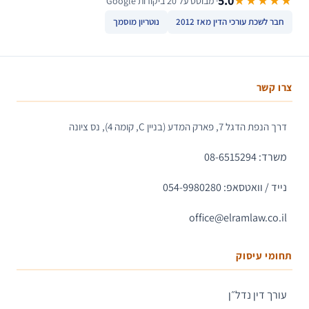
5.0
★★★★★
· מבוסס על 20 ביקורות Google
חבר לשכת עורכי הדין מאז 2012
נוטריון מוסמך
צרו קשר
דרך הנפת הדגל 7, פארק המדע (בניין C, קומה 4), נס ציונה
משרד: 08-6515294
נייד / וואטסאפ: 054-9980280
office@elramlaw.co.il
תחומי עיסוק
עורך דין נדל״ן