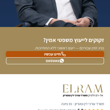
זקוקים לייעוץ משפטי אמין?
נציג זמין עבורכם — ייעוץ ראשוני ללא התחייבות.
חייגו עכשיו
וואטסאפ
משרד עורכי דין ונוטריון · נס ציונה