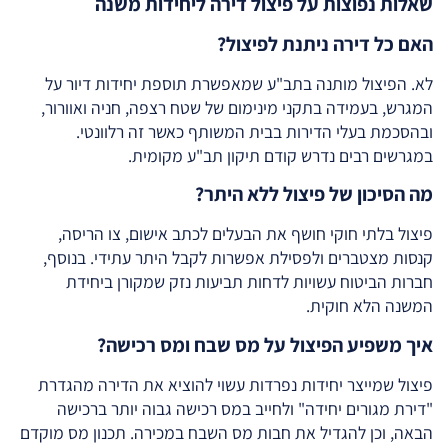
שאלות נפוצות על פיצול דירה ליחידות משנה
האם כל דירה ניתנת לפיצול?
לא. הפיצול מותנה בתב"ע שמאפשרת תוספת יחידות דיור על
המגרש, בעמידה בתקני מינימום של שטח רצפה, חניה ואוורור,
ובהסכמת בעלי הדירות בבית המשותף כאשר זה רלוונטי.
במגרשים רבים נדרש קודם תיקון תב"ע מקומית.
מה הסיכון של פיצול ללא היתר?
פיצול בלתי חוקי חושף את הבעלים לכתב אישום, צו הריסה,
קנסות מצטברים ולפסילת אפשרות לקבל היתר עתידי. בנוסף,
חברות הביטוח עשויות לדחות תביעות נזק שמקורן ביחידת
המשנה הלא חוקית.
איך משפיע הפיצול על מס שבח ומס רכישה?
פיצול שמייצר יחידות נפרדות עשוי להוציא את הדירה מהגדרת
"דירת מגורים יחידה" ולחייב במס רכישה גבוה יותר ברכישה
הבאה, וכן להגדיל את חבות מס השבח במכירה. תכנון מס מוקדם