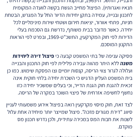
והבנייה, התשכ"ה-1965, ובתקנות התכנון והבנייה (בקשה להיתר,
תנאיו ואגרותיו). הפיצול מחייב הגשת בקשה לוועדה המקומית
לתכנון ובנייה, עמידה בתקן יחידות הדיור החל על המגרש, הבטחת
חניות, פתחי אוורור, יציאות חירום ושטחי שירות מינימליים לכל
יחידה. כאשר מדובר בבית משותף, נדרשת גם הסכמת בעלי
הדירות לפי חוק המקרקעין, התשכ"ט-1969, ובפרט לפי הוראות
התקנון המוסכם.
פסיקה עניפה של בתי המשפט קבעה כי
פיצול דירה ליחידות
משנה
ללא היתר מהווה עבירה פלילית לפי חוק התכנון והבנייה
ועלולה לגרור צווי הריסה, קנסות יומיים וצו הפסקת שימוש. כמו כן
בית המשפט העליון הדגיש כי השכרת יחידה בלתי חוקית אינה
זכאית להגנת חוק הגנת הדייר, וכי בעלים שמשכיר יחידה כזו
נחשף לחשיפה אזרחית של פיצוי השוכר במקרה של הריסה.
לצד זאת, חוק מיסוי מקרקעין רואה בפיצול אירוע משמעותי לעניין
סיווג "דירת מגורים מזכה". פיצול שמייצר יותר מיחידה אחת עלול
לשנות את חבות המס במכירה עתידית, ולכן נדרש תכנון מס
מוקדם.