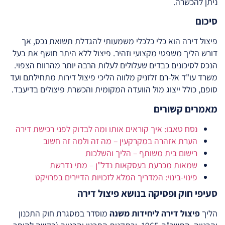
ניתן להכשרה.
סיכום
פיצול דירה הוא כלי כלכלי משמעותי להגדלת תשואת נכס, אך
דורש הליך משפטי מקצועי וזהיר. פיצול ללא היתר חושף את בעל
הנכס לסיכונים כבדים שעלולים לעלות הרבה יותר מהרווח הצפוי.
משרד עו"ד אל-רם זלזניק מלווה הליכי פיצול דירות מתחילתם ועד
סופם, כולל ייצוג מול הוועדה המקומית והכשרת פיצולים בדיעבד.
מאמרים קשורים
נסח טאבו: איך קוראים אותו ומה לבדוק לפני רכישת דירה
הערת אזהרה במקרקעין – מה זה ולמה זה חשוב
רישום בית משותף – הליך והשלכות
שמאות מכרעת בעסקאות נדל"ן – מתי נדרשת
פינוי-בינוי: המדריך המלא לזכויות הדיירים בפרויקט
סעיפי חוק ופסיקה בנושא פיצול דירה
הליך
פיצול דירה ליחידות משנה
מוסדר במסגרת חוק התכנון