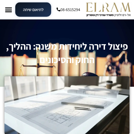
08-6515294
לתיאום שיחה
פיצול דירה ליחידות משנה: ההליך,
החוק והסיכונים