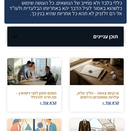
כללי בלבד ולא מחייב של הנושאים. כל העושה שימוש
כלשהוא באמור לעיל הדבר יהא באחריותו הבלעדית ולעו"ד
אל-רם זלזניק לא תהא כל אחריות שהיא בגין כך.
תוכן עניינים
צו קיום צוואה – הליך מלא,
הסכם ממון לפני נישואין –
עלויות ומסמכים נדרשים
מה חייב להיכלל
קרא עוד »
קרא עוד »