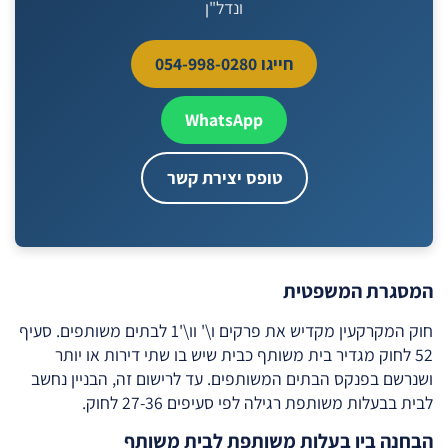
ונדל"ן
חייגו 054-998-0280
WhatsApp
טופס יצירת קשר
המסגרת המשפטית
חוק המקרקעין מקדיש את פרקים ו\' וו\'1 לבתים משותפים. סעיף
52 לחוק מגדיר בית משותף כבית שיש בו שתי דירות או יותר
ושנרשם בפנקס הבתים המשותפים. עד לרישום זה, הבניין נחשב
לבית בבעלות משותפת רגילה לפי סעיפים 27-36 לחוק.
הבחנה בין בעלות משותפת לבית משותף