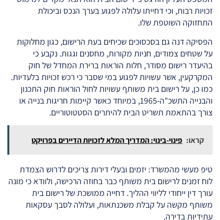
זכויות רבות, וכי דחייתו עלולה לפגוע בערך הנכס וביכולת
התחזוקה השוטפת שלו.
הפסיקה דנה גם בסכסוכים שכיחים בעת הרישום, כגון מחלוקות
על שטחים צמודים, חניות מקורות, מחסנים וגגות. נקבע כי
בהיעדר רישום מסודר, חלות הוראות ברירת המחדל של חוק
המקרקעין, אשר עשויות לפגוע במי שסבר כי רכש זכויות בלעדיות.
כמו כן, על רישום בית משותף עשויות לחול הוראות חוק התכנון
והבנייה התשכ"ה-1965, במיוחד כאשר קיימות חריגות בנייה או
צורך בהתאמת תשריט הבית להיתרים הסטטוטוריים.
קראו:
פינוי-בינוי: המדריך המלא לזכויות הדיירים בפרויקט
טיפ מעשי מהמשרד: יזמים ובעלי דירות צריכים לדרוש הצמדת
לוח זמנים לרישום בית משותף כבר בחוזה הרכישה, ולוודא כי מונה
עורך דין ייחודי לליווי ההליך. דחייה ממושכת של רישום בית
משותף מקשה על קבלת משכנתאות, ועלולה לסבך עסקאות
עתידיות בדירה.