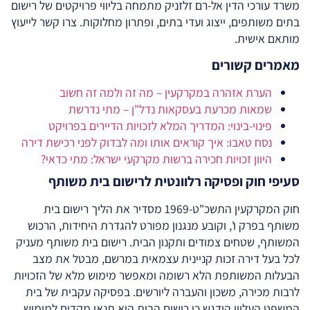
משרד עורכי הדין אל-רם זלזניק מתמחה בליווי פרויקטים של רישום
בתים משותפים, ייצוג ועדי בתים, ופתרון מחלוקות. צרו קשר לייעוץ
מותאם אישית.
מאמרים קשורים
הערת אזהרה במקרקעין – מה זה ולמה זה חשוב
שמאות מכרעת בעסקאות נדל"ן – מתי נדרשת
פינוי-בינוי: המדריך המלא לזכויות הדיירים בפרויקט
נסח טאבו: איך קוראים אותו ומה לבדוק לפני רכישת דירה
היוון זכויות חכירה ברשות מקרקעי ישראל: מתי כדאי?
סעיפי חוק ופסיקה רלוונטית לרישום בית משותף
חוק המקרקעין התשכ"ט-1969 מסדיר את הליך רישום בית
משותף בפרק ו', וקובע מנגנון מפורט להגדרת היחידות, הרכוש
המשותף, שטחים צמודים ותקנון הבית. רישום בית משותף מעניק
לכל בעל דירה זכות קניינית עצמאית במרשם, מבטל את מצב
הבעלות המשותפת הלא רשומה ומאפשר מימוש מלא של הזכויות
לרבות מכירה, משכון והעברה ליורשים. בפסיקה עקבית של בית
המשפט העליון הודגש כי רישום הבית הוא תנאי מקדים למימוש