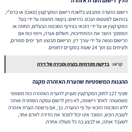
הליך רישום הערת אזהרה
רישום ההערה מתבצע בלשכת רישום המקרקעין (טאבו) או ברמ"י,
בהתאם לסטטוס הנכס. נדרשים: בקשה חתומה על ידי בעל
המקרקעין או על ידי הזכאי בצירוף הסכמת הבעלים, החוזה או
המסמך היוצר את ההתחייבות, תשלום אגרה, וייפוי כוח אם
הרישום נעשה על ידי עורך דין. הרישום מבוצע תוך ימים ספורים,
ולעיתים גם תוך 24 שעות במקרים דחופים.
קראו:
בדיקות מקדמיות בקניה ומכירה של דירה
ההגנות המשפטיות שהערת האזהרה מקנה
סעיף 127 לחוק המקרקעין מעניק להערת האזהרה כוח משפטי
משמעותי. לאחר רישומה, לא ניתן לרשום עסקה הסותרת אותה
ללא הסכמת הזכאי על פי ההערה. כך, אם נרשמה הערת אזהרה
לטובת רוכש, המוכר אינו יכול למכור את הדירה לאדם אחר,
לשעבד אותה, או לבצע בה כל פעולה אחרת.