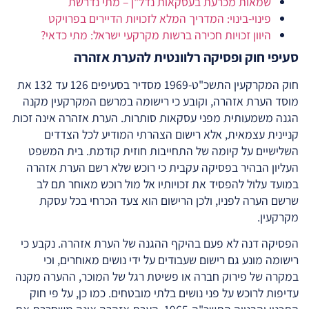
שמאות מכרעת בעסקאות נדל"ן – מתי נדרשת
פינוי-בינוי: המדריך המלא לזכויות הדיירים בפרויקט
היוון זכויות חכירה ברשות מקרקעי ישראל: מתי כדאי?
סעיפי חוק ופסיקה רלוונטית להערת אזהרה
חוק המקרקעין התשכ"ט-1969 מסדיר בסעיפים 126 עד 132 את
מוסד הערת אזהרה, וקובע כי רישומה במרשם המקרקעין מקנה
הגנה משמעותית מפני עסקאות סותרות. הערת אזהרה אינה זכות
קניינית עצמאית, אלא רישום הצהרתי המודיע לכל הצדדים
השלישיים על קיומה של התחייבות חוזית קודמת. בית המשפט
העליון הבהיר בפסיקה עקבית כי רוכש שלא רשם הערת אזהרה
במועד עלול להפסיד את זכויותיו אל מול רוכש מאוחר תם לב
שרשם הערה לפניו, ולכן הרישום הוא צעד הכרחי בכל עסקת
מקרקעין.
הפסיקה דנה לא פעם בהיקף ההגנה של הערת אזהרה. נקבע כי
רישומה מונע גם רישום שעבודים על ידי נושים מאוחרים, וכי
במקרה של פירוק חברה או פשיטת רגל של המוכר, ההערה מקנה
עדיפות לרוכש על פני נושים בלתי מובטחים. כמו כן, על פי חוק