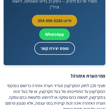
משרד אל-רם זלזניק — ניסיון רב בליווי משפחות, ירושות
ונדל"ן
חייגו 054-998-0280
WhatsApp
טופס יצירת קשר
מהי הערת אזהרה?
סעיף 126 לחוק המקרקעין מגדיר הערת אזהרה כרישום בפנקסי
המקרקעין על התחייבותו של בעל מקרקעין, או של בעל זכות
במקרקעין, לעשות בהם עסקה או להימנע מלעשות בהם עסקה.
הערת האזהרה אינה זכות קניינית בפני עצמה, אלא מנגנון פרסום
והגנה על זכות חוזית קיימת.