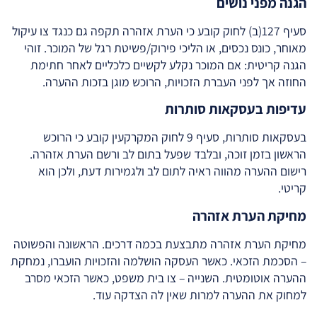
הגנה מפני נושים
סעיף 127(ב) לחוק קובע כי הערת אזהרה תקפה גם כנגד צו עיקול
מאוחר, כונס נכסים, או הליכי פירוק/פשיטת רגל של המוכר. זוהי
הגנה קריטית: אם המוכר נקלע לקשיים כלכליים לאחר חתימת
החוזה אך לפני העברת הזכויות, הרוכש מוגן בזכות ההערה.
עדיפות בעסקאות סותרות
בעסקאות סותרות, סעיף 9 לחוק המקרקעין קובע כי הרוכש
הראשון בזמן זוכה, ובלבד שפעל בתום לב ורשם הערת אזהרה.
רישום ההערה מהווה ראיה לתום לב ולגמירות דעת, ולכן הוא
קריטי.
מחיקת הערת אזהרה
מחיקת הערת אזהרה מתבצעת בכמה דרכים. הראשונה והפשוטה
– הסכמת הזכאי. כאשר העסקה הושלמה והזכויות הועברו, נמחקת
ההערה אוטומטית. השנייה – צו בית משפט, כאשר הזכאי מסרב
למחוק את ההערה למרות שאין לה הצדקה עוד.