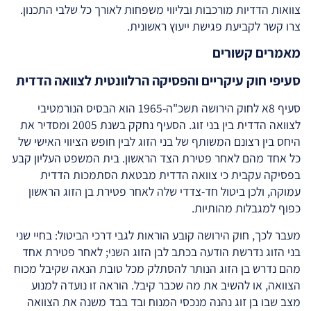
צוואות הדדיות מורכבות ובליווי משפחות לאורך כל שלבי התכנון.
צרו קשר לקביעת פגישת ייעוץ ראשונית.
מאמרים קשורים
סעיפי חוק עיקריים והפסיקה הרלוונטית לצוואה הדדית
סעיף 8א לחוק הירושה תשכ"ה-1965 הוא הבסיס הנורמטיבי
לצוואה הדדית בין בני זוג. הסעיף נחקק בשנת 2005 ומסדיר את
היחס בין רצונם המשותף של בני הזוג לבין חופש הציווי האישי של
כל אחד מהם לאחר פטירת הצד הראשון. בית המשפט העליון קבע
בפסיקה עקבית כי צוואה הדדית מבטאת הסתמכות הדדית
עמוקה, ולכן ביטול חד-צדדי שלה לאחר פטירת בן הזוג הראשון
כפוף למגבלות מהותיות.
מעבר לכך, חוק הירושה קובע הוראות לגבי דרכי הביטול: בחיי שני
בני הזוג נדרשת הודעה בכתב לבן הזוג השני; לאחר פטירת אחד
מהם נדרש בן הזוג הנותר להסתלק מכל טובת הנאה שקיבל מכוח
הצוואה, או להשיב את מה שכבר קיבל. הוראה זו נועדה למנוע
מצב שבו בן זוג נהנה מנכסי המנוח ובד בבד משנה את הצוואה