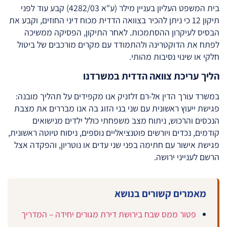
בית המשפט העליון בעניין מילר (ע"א 4282/03) קבע עוד לפני
תיקון 12 כי ניתן להכיר בצוואה הדדית מכוח דיני החוזים, וקבע את
הבסיס לעיקרון ההסתמכות. לאחר התיקון, הפסיקה ממשיכה
לפתח את הדוקטרינה ולהתמודד עם מקרים מורכבים של ביטול
חלקי או שינוי נסיבות מהותי.
הליך עריכת צוואה הדדית במשרדנו
במשרד עורך הדין אל-רם זלזניק אנו מקפידים על תהליך מובנה:
פגישת ייעוץ ראשונית עם שני בני הזוג בה אנו מבררים את מצבת
הנכסים והרכוש, ניתוח מצב משפחתי כולל ילדים מנישואים
קודמים, נכדים ויורשים פוטנציאליים נוספים, ניסוח טיוטה ראשונית,
פגישת אישור עם חתימה בפני שני עדים או נוטריון, והפקדה אצל
הרשם לענייני ירושה.
מאמרים קשורים בנושא
פטור ממס שבח בירושת דירת מגורים יחידה – המדריך