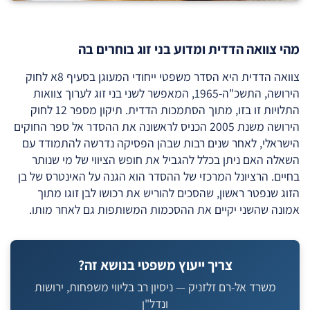
מהי צוואה הדדית ומדוע בני זוג בוחרים בה
צוואה הדדית היא הסדר משפטי ייחודי המעוגן בסעיף 8א לחוק
הירושה, התשכ"ה-1965, המאפשר לשני בני זוג לערוך צוואות
התלויות זו בזו, מתוך הסתמכות הדדית. תיקון מספר 12 לחוק
הירושה משנת 2005 הכניס לראשונה את ההסדר אל ספר החוקים
הישראלי, לאחר שנים רבות שבהן הפסיקה נדרשה להתמודד עם
השאלה האם ניתן בכלל להגביל את חופש הציווי של מי שנותר
בחיים. הרציונל המרכזי של ההסדר הוא הגנה על האינטרס של בן
הזוג שנפטר ראשון, שהסכים להוריש את רכושו לבן זוגו מתוך
אמונה שהשני יקיים את ההסכמות המשותפות גם לאחר מותו.
צריך ייעוץ משפטי בנושא זה?
משרד אל-רם זלזניק — ניסיון רב בליווי משפחות, ירושות
ונדל"ן