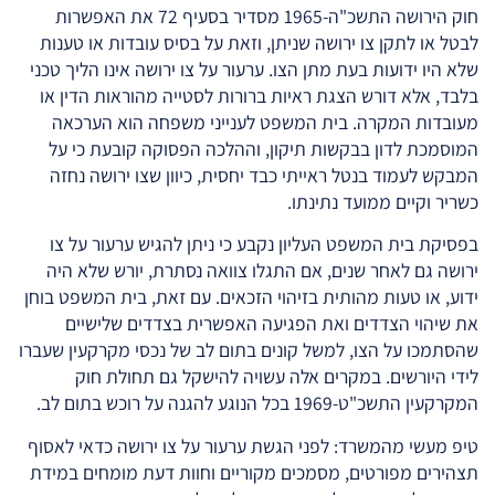
חוק הירושה התשכ"ה-1965 מסדיר בסעיף 72 את האפשרות
לבטל או לתקן צו ירושה שניתן, וזאת על בסיס עובדות או טענות
שלא היו ידועות בעת מתן הצו. ערעור על צו ירושה אינו הליך טכני
בלבד, אלא דורש הצגת ראיות ברורות לסטייה מהוראות הדין או
מעובדות המקרה. בית המשפט לענייני משפחה הוא הערכאה
המוסמכת לדון בבקשות תיקון, וההלכה הפסוקה קובעת כי על
המבקש לעמוד בנטל ראייתי כבד יחסית, כיוון שצו ירושה נחזה
כשריר וקיים ממועד נתינתו.
בפסיקת בית המשפט העליון נקבע כי ניתן להגיש ערעור על צו
ירושה גם לאחר שנים, אם התגלו צוואה נסתרת, יורש שלא היה
ידוע, או טעות מהותית בזיהוי הזכאים. עם זאת, בית המשפט בוחן
את שיהוי הצדדים ואת הפגיעה האפשרית בצדדים שלישיים
שהסתמכו על הצו, למשל קונים בתום לב של נכסי מקרקעין שעברו
לידי היורשים. במקרים אלה עשויה להישקל גם תחולת חוק
המקרקעין התשכ"ט-1969 בכל הנוגע להגנה על רוכש בתום לב.
טיפ מעשי מהמשרד: לפני הגשת ערעור על צו ירושה כדאי לאסוף
תצהירים מפורטים, מסמכים מקוריים וחוות דעת מומחים במידת