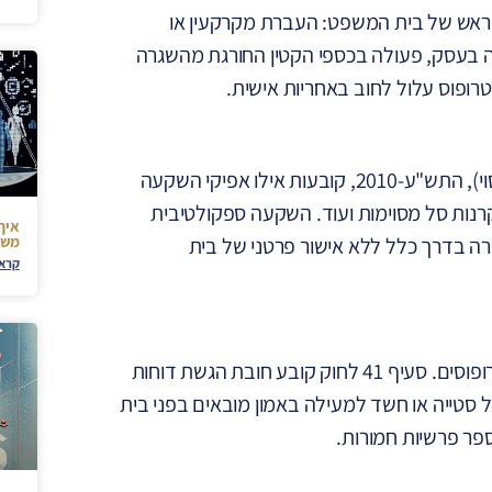
ור מראש של בית המשפט: העברת מקרקעין או
ה בעסק, פעולה בכספי הקטין החורגת מהשגרה
טרופוס עלול לחוב באחריות אישית.
תקנות הכשרות המשפטית והאפוטרופסות (דרכי השקעת כספי חסוי), התש"ע-2010, קובעות אילו אפיקי השקעה
קרנות סל מסוימות ועוד. השקעה ספקולטיבית
איך 
ורה בדרך כלל ללא אישור פרטני של בית
משפ
קרא 
האפוטרופוס הכללי במשרד המשפטים מפקח על פעילות האפוטרופוסים. סעיף 41 לחוק קובע חובת הגשת דוחות
ל סטייה או חשד למעילה באמון מובאים בפני בית
פר פרשיות חמורות.