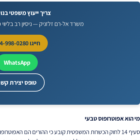
צריך ייעוץ משפטי בנו
משרד אל-רם זלזניק — ניסיון רב בליווי 
חייגו 054-998-0280
WhatsApp
טופס יצירת קשר
מי הוא אפוטרופוס טבעי
סעיף 14 לחוק הכשרות המשפטית קובע כי ההורים הם האפוטרו