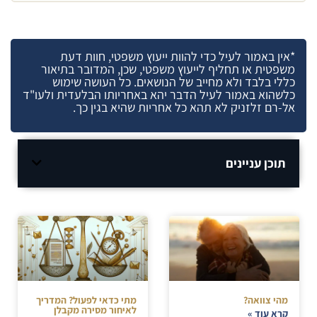
*אין באמור לעיל כדי להוות ייעוץ משפטי, חוות דעת
משפטית או תחליף לייעוץ משפטי, שכן, המדובר בתיאור
כללי בלבד ולא מחייב של הנושאים. כל העושה שימוש
כלשהוא באמור לעיל הדבר יהא באחריותו הבלעדית ולעו"ד
אל-רם זלזניק לא תהא כל אחריות שהיא בגין כך.
תוכן עניינים
מהי צוואה?
מתי כדאי לפעול? המדריך
לאיחור מסירה מקבלן
קרא עוד »