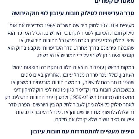
מאמרים קשורים
סדר העדיפויות לסילוק חובות עיזבון לפי חוק הירושה
סעיפים 104–107 לחוק הירושה תשכ"ה-1965 מסדירים את אופן
סילוק חובות העיזבון לפני חלוקתו בין היורשים. הכלל המרכזי הוא
שאין לחלק נכסי עיזבון בטרם נפרעו כל החובות הידועים, או
שהובטח פירעונם בדרך אחרת. סדר העדיפויות שנקבע בחוק הוא
קוגנטי ואינו ניתן לשינוי על ידי המוריש או היורשים.
במקום הראשון עומדות הוצאות הלוויה והקבורה והוצאות ניהול
העיזבון, כולל שכר טרחת מנהל עיזבון. אחריהן באים מסים
שהמנוח חב בהם לרשויות, ובהמשך חובות מובטחים במשכון או
במשכנתה, חובות בדין קדימה כגון מזונות לפי חוק לתיקון דיני
המשפחה (מזונות) תשי"ט-1959, ולבסוף יתר החובות הרגילים. רק
לאחר סילוק כל אלה ניתן לעבור לחלוקה בין היורשים. הפרת סדר
זה עלולה לחשוף את היורשים והן את מנהל העיזבון לתביעות
אישיות מצד נושים שלא קיבלו את חלקם.
טיפים מעשיים להתמודדות עם חובות עיזבון