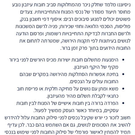
ניסיוננו מלמד שחלק ניכר מהמחלוקות סביב חובות עיזבון נובע
מחוסר תיעוד מסודר של נכסי המנוח והתחייבויותיו. צעדים
פשוטים יכולים למנוע סיבוכים רבים: איסוף דפי חשבון בנק,
פוליסות, הסכמי הלוואה וחוזי שכירות; פניה לרשם המשכונות
ולרשם החברות לבדיקת התחייבויות רשומות; ופרסום הודעה
לנושים בעיתונות לפי תקנות הירושה, שמטרתה לתחום את
החובות הידועים בתוך פרק זמן ברור.
הימנעות מתשלום חובות ישירות מכיס היורשים לפני בירור
מקיף של היקף העיזבון.
בחינת אפשרות הסתלקות מהירושה במקרים שבהם
החובות עולים על הנכסים.
משא ומתן עם נושים על מחיקה חלקית או פריסת חוב
כתנאי לקבלת תשלום מהיר מהעיזבון.
הפרדה ברורה בין חובות אישיים של המנוח לבין חובות
עסקיים, במיוחד כאשר העסק ממשיך לפעול.
חשוב לזכור כי יורש שקיבל נכסים לפני סילוק החובות עלול להידרש
להשיב את הסכומים לנושים, גם אם השתמש בהם כבר. לכן עדיף
תמיד להמתין לאישור פורמלי של סילוק החובות לפני שימוש בנכסי