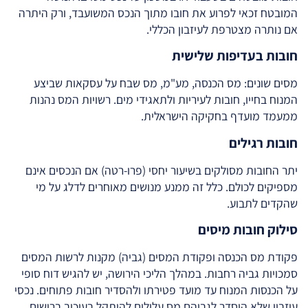
המובטח זכאי לפרוע את חובו מתוך הנכס המשועבד, ורק היתרה
אם נותרה מצטרפת לעיזבון הכללי.
חובות בעדיפות שלישית
מסים שונים: מס הכנסה, מע"מ, מס שבח על עסקאות שביצע
המנוח בחייו, חובות לעיריות ולתאגידי מים. רשויות המס נהנות
ממעמד מועדף בחקיקה הישראלית.
חובות רגילים
יתר החובות מסולקים בשיעור יחסי (פרו-רטה) אם הנכסים אינם
מספיקים לכולם. כלל זה ממנע מנושים מאוחרים לדלג על מי
שהקדים לתבוע.
סילוק חובות מיסים
פקודת מס הכנסה ופקודת המסים (גביה) מקנות לרשות המסים
סמכויות גביה רחבות. במהלך הליכי הירושה, יש להגיש דוח סופי
על הכנסות המנוח עד מועד פטירתו ולהסדיר חובות פתוחים. נכסי
עיזבון שלא הוסדר לגביהם מס עלולים להיתקל בעיכוב ברישום