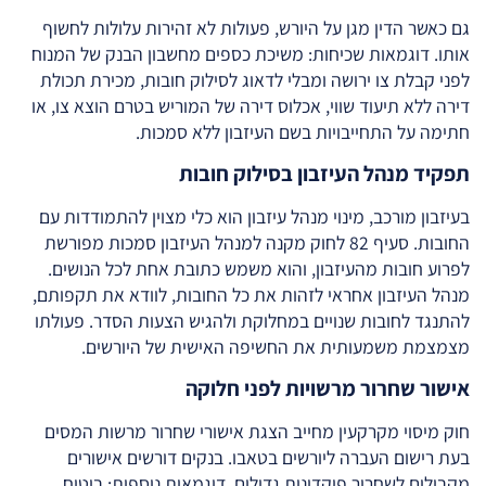
גם כאשר הדין מגן על היורש, פעולות לא זהירות עלולות לחשוף
אותו. דוגמאות שכיחות: משיכת כספים מחשבון הבנק של המנוח
לפני קבלת צו ירושה ומבלי לדאוג לסילוק חובות, מכירת תכולת
דירה ללא תיעוד שווי, אכלוס דירה של המוריש בטרם הוצא צו, או
חתימה על התחייבויות בשם העיזבון ללא סמכות.
תפקיד מנהל העיזבון בסילוק חובות
בעיזבון מורכב, מינוי מנהל עיזבון הוא כלי מצוין להתמודדות עם
החובות. סעיף 82 לחוק מקנה למנהל העיזבון סמכות מפורשת
לפרוע חובות מהעיזבון, והוא משמש כתובת אחת לכל הנושים.
מנהל העיזבון אחראי לזהות את כל החובות, לוודא את תקפותם,
להתנגד לחובות שנויים במחלוקת ולהגיש הצעות הסדר. פעולתו
מצמצמת משמעותית את החשיפה האישית של היורשים.
אישור שחרור מרשויות לפני חלוקה
חוק מיסוי מקרקעין מחייב הצגת אישורי שחרור מרשות המסים
בעת רישום העברה ליורשים בטאבו. בנקים דורשים אישורים
מקבילים לשחרור פיקדונות גדולים. דוגמאות נוספות: ביטוח