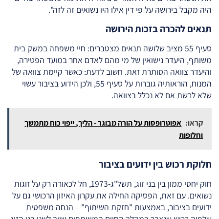
היה מקבל בירושה על פי דין אילו היו נשואים זה לזה".
תנאים להכרה בזכות הירושה
סעיף 55 מציב שלושה תנאים מצטברים: חיי משפחה במשק בית
משותף, היעדר נישואין של מי מהם לאדם אחר במועד הפטירה,
והיעדר צוואה הסותרת זאת. חשוב לדעת: כאשר קיימת צוואה של
המנוח, הוראותיה גוברות על סעיף 55, ולכן הידוע בציבור עשוי
שלא לרשת אם לא נכלל בצוואה.
קראו:
אפוטרופסות על הורה מבוגר - הליך, ייפוי כוח מתמשך
וחלופות
חלוקת רכוש בין ידועים בציבור
חוק יחסי ממון בין בני זוג, תשל"ג-1973, חל לכאורה רק על זוגות
נשואים. עם זאת, הפסיקה החילה את עקרון האיזון הרכושי גם על
ידועים בציבור, באמצעות "חזקת השיתוף" – הנחה משפטית
שלפיה רכוש שנצבר במהלך החיים המשותפים שייך לשני בני הזוג