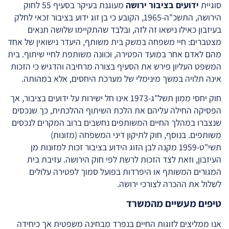
סוגיית
ידועים בציבור ירושה
מעוגנת בעיקר בסעיף 55 לחוק
הירושה, התשכ"ה-1965, הקובע כי בן זוג ידוע בציבור זכאי לחלק
בעיזבון כאילו נישאו זה לזה, ובלבד שהתקיימו שלושה תנאים
מצטברים: חיי משפחה במשק בית משותף, היעדר נישואין של אחד
מהם לאדם אחר במועד הפטירה, וכוונה משותפת לחיי שיתוף. בית
המשפט העליון פירש את הסעיף בצורה מרחיבה והדגיש כי הזכות
אינה תלויה במשך מינימלי של מערכת היחסים, אלא במהותה.
חוק יחסי ממון תשל"ג-1973 אינו חל ישירות על ידועים בציבור, אך
הפסיקה החילה עליהם את הלכת השיתוף ההלכתית, כך שנכסים
שנצברו במהלך החיים המשותפים נחשבים ברוב המקרים לנכסים
משותפים. בנוסף, חוק לתיקון דיני המשפחה (מזונות)
תשי"ט-1959 מקנה לבן הזוג הידוע בציבור זכות למזונות מן
העיזבון, וזאת לצד הזכות לרשת לפי חוק הירושה. עזיבת בית
המגורים המשותף או היפרדות בפועל סמוך לפטירה עלולים
לשלול את ההכרה לצורכי ירושה.
טיפים מעשיים מהמשרד
אנו ממליצים לזוגות החיים בנפרד מבחינה משפטית אך כיחידה