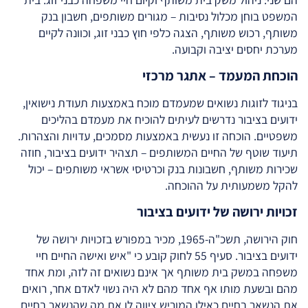
המשפט בוחן מכלול נסיבות – מגורים משותפים, חשבון בנק
משותף, רכוש משותף, הצגה כלפי חוץ כבני זוג, וכוונה לקיים
מערכת יחסים יציבה וקבועה.
הוכחת המעמד – אתגר מרכזי
בניגוד לזוגות נשואים שמעמדם מוכח באמצעות תעודת נישואין,
ידועים בציבור נדרשים לעיתים להוכיח את מעמדם בהליכים
משפטיים. הוכחה זו נעשית באמצעות מסמכים, עדויות והצהרות.
תיעוד שוטף של החיים המשותפים – תצהיר ידועים בציבור, חוזה
שכירות משותף, חשבונות בנק וכרטיסי אשראי משותפים – יכול
להקל משמעותית על ההוכחה.
זכויות ירושה של ידועים בציבור
חוק הירושה, תשכ"ה-1965, מכיר במפורש בזכויות ירושה של
ידועים בציבור. סעיף 55 לחוק קובע כי "איש ואישה החיים חיי
משפחה במשק בית משותף אך אינם נשואים זה לזה, ומת אחד
מהם ובשעת מותו אף אחד מהם לא היה נשוי לאדם אחר, רואים
את הנשאר בחיים כאילו המוריש ציווה לו את מה שהנשאר בחיים