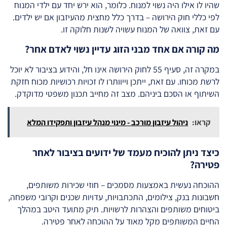
שהיו לו אילו היה נשוי למנוח. כלומר, הוא ירש יחד עם ילדי המנוח
לפי כללי חוק הירושה – בדרך כלל מחצית מהעיזבון אם יש ילדים.
עם זאת, צוואה של המנוח עשויה לשנות חלוקה זו.
מה קורה אם אחד מבני הזוג עדיין נשוי לאדם אחר?
במקרה זה, סעיף 55 לחוק הירושה אינו חל, והידוע בציבור לא יוכל
לרשת מכוחו. עם זאת, ייתכן וייוותרו לו זכויות רכושיות מכוח חזקת
השיתוף או הסכם ביניהם. מצב זה מחייב תכנון משפטי מדוקדק.
קראו:
ניהול עיזבון מורכב - מינוי מנהל עיזבון ותפקידו המלא
כיצד ניתן להוכיח מעמד של ידועים בציבור לאחר
פטירה?
ההוכחה נעשית באמצעות מסמכים – חוזי שכירות משותפים,
חשבונות בנק, צילומים, התכתבויות, עדויות שכנים וקרובי משפחה,
ביטוחים משותפים והצהרות לרשויות. תיק מתועד היטב במהלך
החיים המשותפים מקל מאוד על ההוכחה לאחר פטירה.