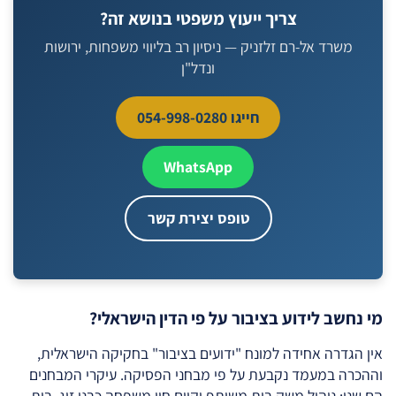
צריך ייעוץ משפטי בנושא זה?
משרד אל-רם זלזניק — ניסיון רב בליווי משפחות, ירושות
ונדל"ן
חייגו 054-998-0280
WhatsApp
טופס יצירת קשר
מי נחשב לידוע בציבור על פי הדין הישראלי?
אין הגדרה אחידה למונח "ידועים בציבור" בחקיקה הישראלית,
וההכרה במעמד נקבעת על פי מבחני הפסיקה. עיקרי המבחנים
הם שני: ניהול משק בית משותף וקיום חיי משפחה כבני זוג. בית