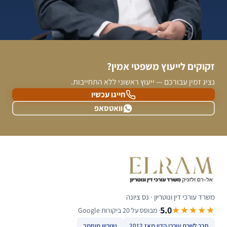
זקוקים לייעוץ משפטי אמין?
נציג זמין עבורכם — ייעוץ ראשוני ללא התחייבות.
חייגו עכשיו
וואטסאפ
משרד עורכי דין ונוטריון · נס ציונה
5.0
★★★★★
· מבוסס על 20 ביקורות Google
חבר לשכת עורכי הדין מאז 2012
נוטריון מוסמך