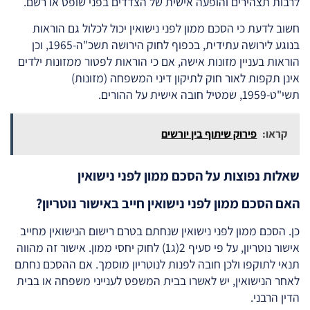
לרבות תצהירים והופעה אישית של הצדדים בפני שופט או רשם.
חשוב לדעת כי הסכם ממון לפני נישואין יכול לכלול גם הוראות
בנוגע לירושה עתידית, בכפוף לחוק הירושה תשכ"ה-1965, וכן
הוראות בעניין מזונות אישה, אם כי הוראות לפטור ממזונות ילדים
אינן תקפות לאור חוק לתיקון דיני המשפחה (מזונות)
תשי"ט-1959, שמטיל חובה אישית על ההורים.
קראו:
פירוק שיתוף בין יורשים
שאלות נפוצות על הסכם ממון לפני נישואין
האם הסכם ממון לפני נישואין חייב באישור נוטריון?
כן. הסכם ממון לפני נישואין שנחתם בטרם רישום הנישואין מחייב
אישור נוטריון, על פי סעיף 2(ג1) לחוק יחסי ממון. אישור זה מהווה
תנאי לתוקפו ולכן חובה לפנות לנוטריון מוסמך. אם ההסכם נחתם
לאחר הנישואין, יש לאשרו בבית המשפט לענייני משפחה או בבית
הדין הרבני.