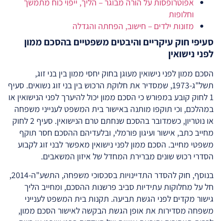
אפוטרופסות על הורה מבוגר – הליך, ייפוי כוח מתמשך
וחלופות
מזונות ילדים – חישוב, הפחתה והגדלה
סעיפי חוק עיקריים והיבטים משפטיים בהסכם ממון
לפני נישואין
הסכם ממון לפני נישואין מעוגן בחוק יחסי ממון בין בני זוג,
תשל"ג-1973, שמסדיר את חלוקת הרכוש בין בני זוג נשואים. סעיף
1 לחוק קובע במפורש כי הסכם ממון יכול להיערך לפני הנישואין או
במהלכם, וכי תוקפו מותנה באישור בית המשפט לענייני משפחה
או נוטריון, כשמדובר בהסכם שנחתם טרם הנישואין. סעיף 2 לחוק
מחייב כתב, אישור ועיגון פורמלי, ובלעדיהם ההסכם חסר תוקף
משפטי מחייב. הסכם ממון לפני נישואין מאפשר לבני זוג לקבוע
הסדרי רכוש שונים מברירת המחדל של איזון המשאבים.
בנוסף, חוק להסדר התדיינויות בסכסוכי משפחה, התשע"ה-2014,
חל על מחלוקות עתידיות סביב פרשנות ההסכם, ומחייב הליך
גישור מקדים לפני הגשת תביעה. תקנות בית המשפט לענייני
משפחה מסדירות את אופן הגשת הבקשה לאישור הסכם ממון,