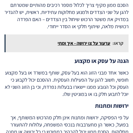
הסכם ממון מקיף צריך לכלול מספר רכיבים מהותיים שמטרתם
להגן על שני הצדדים ולמנוע מחלוקות עתידיות. ראשית, יש להגדיר
במדויק את משטר הרכוש שיחול בין הצדדים – האם הפרדה
רכושית מלאה, שיתוף חלקי או הסדר ייחודי.
קראו:
ערעור על צו ירושה - איך ומתי
הגנה על עסק או מקצוע
כאשר אחד מבני הזוג הוא בעל עסק, שותף במשרד או בעל מקצוע
חופשי, חשוב להגן על הפעילות העסקית. ההסכם יכול לקבוע כי
העסק וכל הנובע ממנו יישארו בבעלות נפרדת, וכי בן הזוג השני לא
יוכל לתבוע חלק בו או במוניטין שלו.
ירושות ומתנות
על פי הפסיקה, ירושות ומתנות אינן חלק מהרכוש המשותף, אך
בפועל, כאשר הן מתערבבות בנכסי המשפחה, עלולות להתעורר
מחלוקות. הסכם ממון יכול להבהיר במפורש כי כל ירושה או מתנה