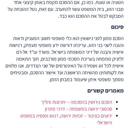
הטעיה או טעות. כמו כן, אם ההסכם מקפח באופן קיצוני אחד
מבני הזוג, בית המשפט עשוי להתערב. עם זאת, נטל ההוכחה על
המבקש לבטל את ההסכם הוא כבד.
סיכום
הסכם ממון לפני נישואין הוא כלי משפטי חשוב המעניק ודאות
והגנה לשני בני הזוג. עריכתו דורשת ידע משפטי מעמיק, רגישות
אישית והבנה של דיני המשפחה בישראל. משרד עו"ד אל-רם
זלזניק מתמחה בעריכת הסכמי ממון מורכבים, תוך התאמה
אישית לכל זוג ושמירה על האינטרסים של שני הצדדים. אנו מלווים
את לקוחותינו מהשיחה הראשונה ועד אישור ההסכם, ומבטיחים
מסמך משפטי איתן שיעמוד במבחן הזמן.
מאמרים קשורים
הסכם גירושין בהסכמה – יתרונות והליך
סכסוכי ירושה במשפחה – דרכי פתרון
ידועים בציבור – זכויות ירושה, רכוש ופנסיה במשפט
הישראלי