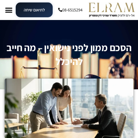
08-6515294
לתיאום שיחה
הסכם ממון לפני נישואין – מה חייב
להיכלל