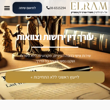
08-6515294
לתיאום שיחה
עורך דין ירושות וצוואות
שירות אישי בגובה העיניים, מקצועיות ללא פשרות
ושקט נפשי לאורך כל הדרך.
לייעוץ ראשוני ללא התחייבות »