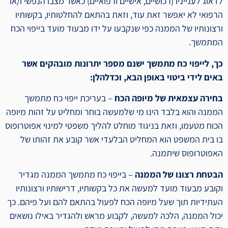
לדאוג לענייניו (רכושיים, אישיים ורפואיים) כאשר מצבו הנפשי ו/או
הרפואי לא יאפשר זאת עוד, וזאת בהתאם להחלטותיו, בקשותיו
ורצונותיו של הממנה כפי שנקבעו על ידו מבעוד מועד בייפוי הכח
המתמשך.
כך, לייפוי כח מתמשך ישנם מספר יתרונות מובהקים אשר
באים לידי ביטוי באופן הבא, וכדלהלן:
בחירה עצמאית של מיופה הכח
– בעריכת ייפוי כח מתמשך
הממנה והוא בלבד הינו מי שלמעשה בוחר ומחליט על זהות מיופה
הכוח מטעמו, וזאת בניגוד מוחלט להליך משפטי למינוי אפוטרופוס
בו בית המשפט הוא המחליט הבלעדי אשר קובע את זהותו של
האפוטרופוס שיתמנה.
הבטחת רצונו של הממנה
– בייפוי כח מתמשך הממנה מגדיר
וקובע מבעוד מועד למעשה את כל בקשותיו, דרישותיו ורצונותיו
העתידיות תוך שעל מיופה הכח לפעול בהתאם להם ועל פיהם. כך
יכול הממנה, הלכה למעשה, לקבוע מראש ולהגדיר באילו נושאים