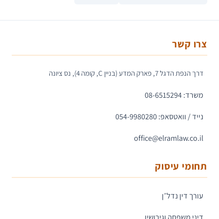
צרו קשר
דרך הנפת הדגל 7, פארק המדע (בניין C, קומה 4), נס ציונה
משרד: 08-6515294
נייד / וואטסאפ: 054-9980280
office@elramlaw.co.il
תחומי עיסוק
עורך דין נדל״ן
דיני משפחה וגירושין