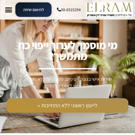
08-6515294
לתיאום שיחה
מי מוסמך לערוך ייפוי כח
מתמשך?
שירות אישי בגובה העיניים, מקצועיות ללא פשרות
ושקט נפשי לאורך כל הדרך.
לייעוץ ראשוני ללא התחייבות »