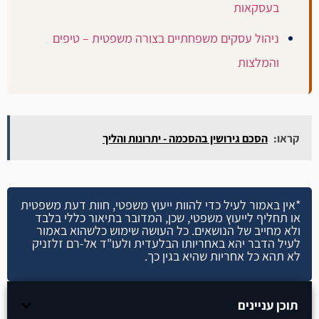
בעסקאות
ניהול עסקים משפחתיים בצורה משפטית – טיפים
והמלצות
קראו:
הסכם גירושין בהסכמה - יתרונות והליך
*אין באמור לעיל כדי להוות ייעוץ משפטי, חוות דעת משפטית
או תחליף לייעוץ משפטי, שכן, המדובר בתיאור כללי בלבד
ולא מחייב של הנושאים. כל העושה שימוש כלשהוא באמור
לעיל הדבר יהא באחריותו הבלעדית ולעו"ד אל-רם זלזניק
לא תהא כל אחריות שהיא בגין כך.
תוכן עניינים