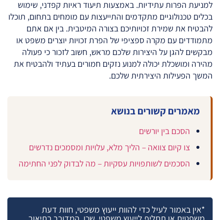
למניעת הפרות עתידיות. באמצעות תיעוד ראיות קפדני, שימוש
בכלים טכנולוגיים מתקדמים והתייעצות עם מומחים בתחום, תוכלו
להבטיח את שמירת זכויותיכם בצורה המיטבית. בין אם אתם
מתמודדים עם מקרה ספציפי של הפרת זכויות יוצרים משפט או
מבקשים להגן על היצירות שלכם מראש, חשוב לזכור כי פעולה
מהירה ומושכלת יכולה למנוע נזקים חמורים בעתיד ולהבטיח את
המשך הפעילות היצירתית שלכם.
מאמרים קשורים בנושא
הסכם בין יורשים
צו קיום צוואה – הליך מלא, עלויות ומסמכים נדרשים
הסכמים לשותפויות עסקיות – מה לבדוק לפני החתימה
*אין באמור לעיל כדי להוות ייעוץ משפטי, חוות דעת
משפטית או תחליף לייעוץ משפטי, שכן, המדובר בתיאור