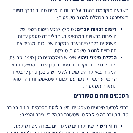
השקעה מוקדמת בהגנה על זכויות היוצרים מהווה נדבך חשוב
באסטרטגיה הכוללת להגנה משפטית:
רישום זכויות יוצרים:
מומלץ לבצע רישום רשמי של
היצירות ברשויות המתאימות. תהליך זה מספק עדות
משפטית בלתי מעורערת במקרה של ויכוח ומגביר את
הסיכויים להגנה משפטית מוצקה.
הכללת סימני זיהוי:
שימוש באלמנטים כגון סימני טביעת
מים, לוגו ייחודי וקידוד דיגיטלי בתוכן שלכם מסייע בזיהוי
המקור ובאיתור השימוש הלא מורשה. בכך ניתן להבטיח
שהמידע תמיד יישמר עם תכונות שמאפשרות זיהוי מהיר
ושמירה משפטית.
הסכמים וחוזים מסודרים
בכדי למזער סיכונים משפטיים, חשוב לנסח הסכמים וחוזים בצורה
מדויקת וברורה מול כל מי שמעורב בתהליכי יצירה והפצה:
חוזי רישוי:
יצירת חוזים שמגדירים בצורה מפורשת את
זכויות השימוש ביצירה יכולה למנוע אי הבנות ולמנוע מקרים