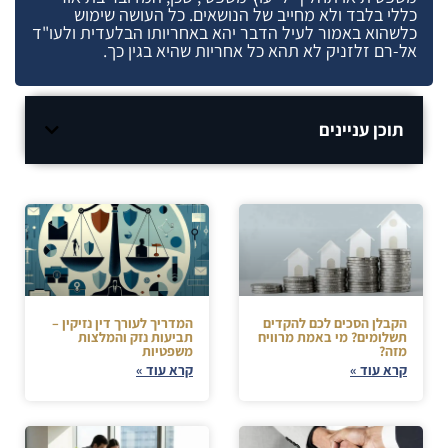
כללי בלבד ולא מחייב של הנושאים. כל העושה שימוש
כלשהוא באמור לעיל הדבר יהא באחריותו הבלעדית ולעו"ד
אל-רם זלזניק לא תהא כל אחריות שהיא בגין כך.
תוכן עניינים
הקבלן הסכים לכם להקדים
המדריך לעורך דין נזיקין –
תשלומים? מי באמת מרוויח
תביעות נזק והמלצות
מזה?
משפטיות
קרא עוד »
קרא עוד »