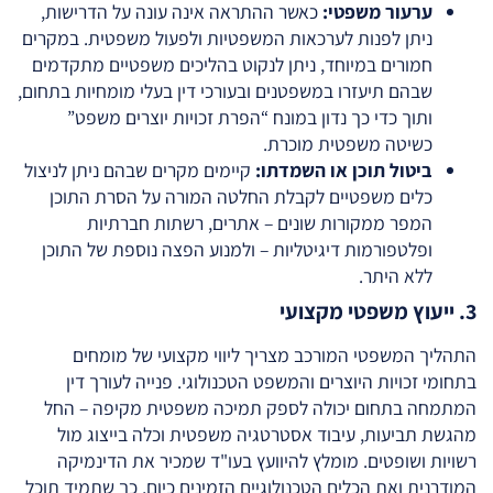
ערעור משפטי:
כאשר ההתראה אינה עונה על הדרישות,
ניתן לפנות לערכאות המשפטיות ולפעול משפטית. במקרים
חמורים במיוחד, ניתן לנקוט בהליכים משפטיים מתקדמים
שבהם תיעזרו במשפטנים ובעורכי דין בעלי מומחיות בתחום,
ותוך כדי כך נדון במונח “הפרת זכויות יוצרים משפט”
כשיטה משפטית מוכרת.
ביטול תוכן או השמדתו:
קיימים מקרים שבהם ניתן לניצול
כלים משפטיים לקבלת החלטה המורה על הסרת התוכן
המפר ממקורות שונים – אתרים, רשתות חברתיות
ופלטפורמות דיגיטליות – ולמנוע הפצה נוספת של התוכן
ללא היתר.
3. ייעוץ משפטי מקצועי
התהליך המשפטי המורכב מצריך ליווי מקצועי של מומחים
בתחומי זכויות היוצרים והמשפט הטכנולוגי. פנייה לעורך דין
המתמחה בתחום יכולה לספק תמיכה משפטית מקיפה – החל
מהגשת תביעות, עיבוד אסטרטגיה משפטית וכלה בייצוג מול
רשויות ושופטים. מומלץ להיוועץ בעו"ד שמכיר את הדינמיקה
המודרנית ואת הכלים הטכנולוגיים הזמינים כיום, כך שתמיד תוכל