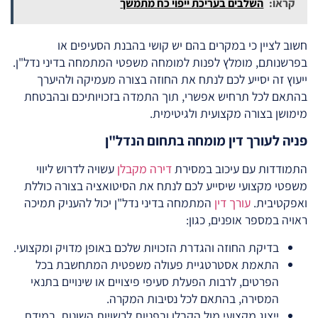
קראו:
השלבים בעריכת ייפוי כח מתמשך
חשוב לציין כי במקרים בהם יש קושי בהבנת הסעיפים או
בפרשנותם, מומלץ לפנות למומחה משפטי המתמחה בדיני נדל"ן.
ייעוץ זה יסייע לכם לנתח את החוזה בצורה מעמיקה ולהיערך
בהתאם לכל תרחיש אפשרי, תוך התמדה בזכויותיכם ובהבטחת
מימושן בצורה מקצועית ולגיטימית.
פניה לעורך דין מומחה בתחום הנדל"ן
התמודדות עם עיכוב במסירת
דירה מקבלן
עשויה לדרוש ליווי
משפטי מקצועי שיסייע לכם לנתח את הסיטואציה בצורה כוללת
ואפקטיבית.
עורך דין
המתמחה בדיני נדל"ן יכול להעניק תמיכה
ראויה במספר אופנים, כגון:
בדיקת החוזה והגדרת הזכויות שלכם באופן מדויק ומקצועי.
התאמת אסטרטגיית פעולה משפטית המתחשבת בכל
הפרטים, לרבות הפעלת סעיפי פיצויים או שינויים בתנאי
המסירה, בהתאם לכל נסיבות המקרה.
ייצוג מקצועי מול הקבלן ובפניות לרשויות השונות, במידת