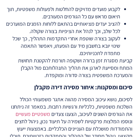
לקבוע מועדים מדויקים להחלטות ולפעולות משפטיות, תוך
תיאום מראש עם כל הגורמים המעורבים.
להציב יעדים מציאותיים בהתאם ללוחות הזמנים המוערכים
לכל שלב, וכך לנהל את הציפיות בצורה שקולה.
לעקוב בצורה שוטפת אחרי התקדמות התהליך, כך שכל
שינוי יובא בחשבון מיד עם הופעתו, ויאפשר התאמה
מתמדת לתכניותיכם.
קביעת מסגרת זמן ברורה ושקופה תורמת להקטנת תחושת
המתח ומסייעת לארגן את תהליך התנהלותכם מול הקבלן
והמערכת המשפטית בצורה סדורה ומוקפדת.
סיכום ומסקנות: איחור מסירה דירה מקבלן
לסיכום, נושא עיכוב המסירה מהווה אתגר משמעותי הכולל
השלכות משפטיות, כלכליות ורגשיות רחבות. במאמר זה ניתחנו
את הגורמים השונים לעיכוב, הצענו צעדים
משפטיים מעשיים
ונוספו המלצות פרקטיות לשמירה על תיעוד נכון, ניהול לחצים
והתמודדות מושכלת עם העניינים הכלכליים. באמצעות ייעוץ
מקצועי, ניהול מסודר של התהליך והתמקדות בזכויותיכם, תוכלו