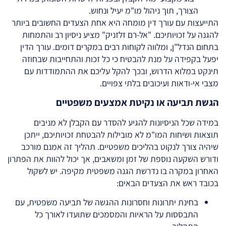
הצורך, תוך ניהול מו"מ יעיל ונחוש.
התייעצות עם עורך דין מומחה היא אחת הצעדים החשובים ביותר
להגנה על זכויותיכם. "אל-רם זלזניק" מציע ניסיון רב והתמחות
בתחום הנדל"ן, ומלווה לקוחות רבים במקרים דומים. עורך הדין
יפעל בקפידה על מנת להבטיח כי כל זכות והתחייבות שבחוזה
תינקט במלוא הדרוש, ובכך להקל עליכם את ההתמודדות עם
מצבי אי-ודאות ועיכובים בלתי צפויים.
הגשת תביעה או נקיטת אמצעים משפטיים
במידה שכל הניסיונות להגיע להסדר עם הקבלן לא מניבים
תוצאות ושיחות המו"מ לא מובילות להבטחת זכויותיכם, ייתכן
שיהיה צורך לנקוט בהליכים משפטיים. תהליך זה אמנם מורכב
ודורש השקעה נוספת של זמן ומשאבים, אך יכול להוות את הפתרון
האחרון במקרה בו נדרשת הגנה משפטית מקיפה. יש לשקול
בכובד ראש את הצעדים הבאים:
בחינת יתרונות וחסרונות ההגשה של תביעה משפטית, עם
התבססות על הראיות והמסמכים שתועדו לאורך כל