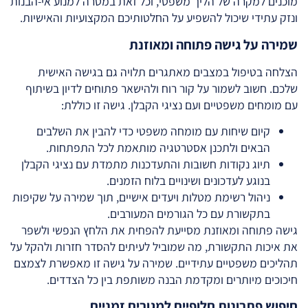
מוכנים למקרה של הליך משפטי, וכל זאת במטרה למנוע אי-הבנות
ונזק עתידי שיכול להשפיע על החלטותיכם המקצועיות והאישיות.
שמירה על גישה פתוחה ומאוזנת
הצלחה בטיפול במצבים מאתגרים תלויה גם בגישה האישית
שלכם. חשוב לשמור על קור רוח ולהישאר פתוחים לדיון בשיתוף
עם מומחים משפטיים ועם נציגי הקבלן. גישה זו כוללת:
קיום שיחות עם מומחה משפטי כדי להבין את השלבים
הבאים ולתכנן אסטרטגיה מותאמת לכל התפתחות.
תיוג נקודות חשובות והתעדכנות מתמדת עם נציגי הקבלן
בנוגע לעדכונים ושינויים בלוח הזמנים.
ניהול רשימת מטלות ויעדים אישיים, תוך שמירה על שקיפות
בתקשורת עם כל הגורמים המעורבים.
גישה פתוחה ומאוזנת מסייעת להפחית את הלחץ הנפשי ולשפר
את איכות התקשורת, מה שמוביל לעיתים להסדר חזרות ולהקל על
תהליכים משפטיים עתידיים. שמירה על גישה זו מאפשרת לצמצם
חיכוכים מיותרים ומקדמת הבנה משותפת בין כל הצדדים.
חיפוש פתרונות חלופיים למגורים זמניים