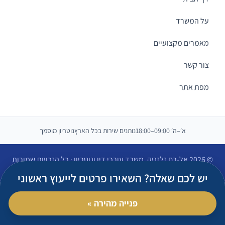
על המשרד
מאמרים מקצועיים
צור קשר
מפת אתר
א׳–ה׳ 09:00–18:00
נותנים שירות בכל הארץ
נוטריון מוסמך
© 2026 אל-רם זלזניק, משרד עורכי דין ונוטריון · כל הזכויות שמורות
הצהרת נגישות
יש לכם שאלה? השאירו פרטים לייעוץ ראשוני
פנייה מהירה »
התקשרו עכשיו
ווטסאפ