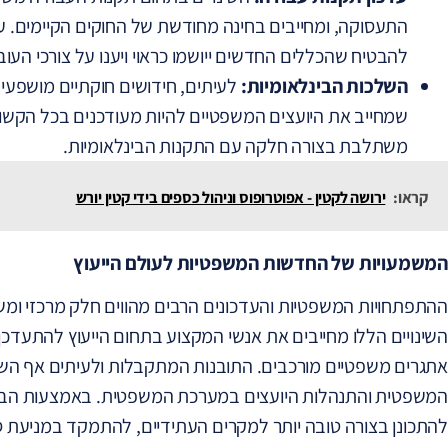
התעסוקה, ומחייבים בחינה מחודשת של החוקים הקיימים. ע
להבטיח שהכללים החדשים ייושמו כראוי ויענו על צורכי העוב
השלכות הבינלאומיות:
לעיתים, חידושים חוקתיים מושפעים 
שמחייב את היועצים המשפטיים להיות מעודכנים בכל הקשור 
משתלבת בצורה חלקה עם התקנות הבינלאומיות.
קראו:
ירושה לקטין - אפוטרופוס וניהול כספים בידי קטין יורש
המשמעויות של החדשות המשפטיות לעולם הייעוץ
ההתפתחויות המשפטיות והעדכונים הרבים מהווים חלק מרכזי ומ
השינויים הללו מחייבים את אנשי המקצוע בתחום הייעוץ להתעדכ
אתגרים משפטיים מורכבים. התובנות המתקבלות ולעיתים אף השי
המשפטית והתנהלות היועצים במערכת המשפטית. באמצעות הבנה
להתכונן בצורה טובה יותר למקרים העתידיים, להתמקד במניעת ס