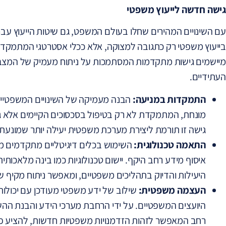
גישה חדשה לייעוץ משפטי
עם השינויים המהירים שחלו בעולם המשפט, גם שיטות הייעוץ עברו
בייעוץ משפטי רק כתגובה למצוקה, אלא ככלי אסטרטגי המתמקד ב
מיישמים גישות מתקדמות המסתמכות על ניתוח מעמיק של המצב 
העתידיים.
התמקדות במניעה:
הבנה מעמיקה של השינויים המשפטיים
מונחת, המתמקדת לא רק בטיפול בסכסוכים הקיימים אלא גם ב
גישה זו תורמת ליצירת מערכת משפטית יעילה יותר שמונעת 
התאמה טכנולוגית:
השימוש בכלים דיגיטליים מתקדמים מסיי
איסוף מידע רחב היקף. יישום טכנולוגיות כמו בינה מלאכותי
היעילות והדיוק בתהליכים משפטיים, ומאפשר ניתוח מקיף ש
העצמה משפטית:
שילוב של ידע משפטי מעודכן עם יכולו
היועצים המשפטיים. על ידי הרחבת מערכי הידע והבנת ההשפע
רחב המאפשר לזהות הזדמנויות משפטיות חדשות, להציע פתרו