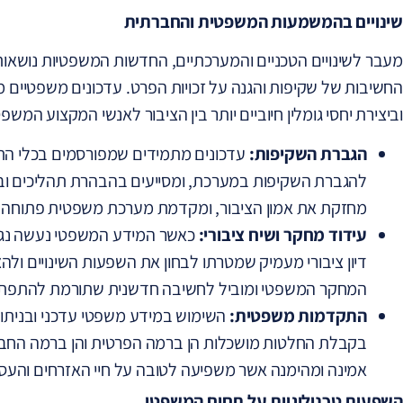
שינויים בהמשמעות המשפטית והחברתית
מעבר לשינויים הטכניים והמערכתיים, החדשות המשפטיות נושאו
החשיבות של שקיפות והגנה על זכויות הפרט. עדכונים משפטיים 
וביצירת יחסי גומלין חיוביים יותר בין הציבור לאנשי המקצוע המשפט
הגברת השקיפות:
עדכונים מתמידים שמפורסמים בכלי הת
להגברת השקיפות במערכת, ומסייעים בהבהרת תהליכים ובפ
מחזקת את אמון הציבור, ומקדמת מערכת משפטית פתוחה ונ
עידוד מחקר ושיח ציבורי:
כאשר המידע המשפטי נעשה נגי
דיון ציבורי מעמיק שמטרתו לבחון את השפעות השינויים ולה
המחקר המשפטי ומוביל לחשיבה חדשנית שתורמת להתפת
התקדמות משפטית:
השימוש במידע משפטי עדכני ובניתוח
בקבלת החלטות מושכלות הן ברמה הפרטית והן ברמה החבר
אמינה ומהימנה אשר משפיעה לטובה על חיי האזרחים והעס
השפעות טכנולוגיות על תחום המשפטי