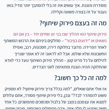
מסודרת והוגנת. איך עושים את זה בלי להסתבך יותר מדי? בואו
נעבור על זה בצורה פשוטה וקלילה.
מה זה בעצם פירוק שיתוף?
פירוק שיתוף הוא תהליך שבו בני זוג שחיים יחד – בין אם הם
נשואים או "ידועים בציבור"
– מחלקים ביניהם את הרכוש המשותף
לאחר הפרידה. מדובר בחלוקת דירה, חסכונות, רכב, ואפילו
החשבונות שלא שולמו. אבל לא לדאוג! זה לא אומר שצריך
להילחם על כל פריט קטן – תהליך פירוק השיתוף נועד כדי לוודא
שהחלוקה תהיה הוגנת ומתאימה לשני הצדדים.
למה זה כל כך חשוב?
אז אולי אתם שואלים, "למה בכלל צריך פירוק שיתוף? לא מספיק
פשוט להסתדר לבד?" ובכן, בלי פירוק שיתוף מסודר, אתם עלולים
למצוא את עצמכם במצב של בלבול וסכסוכים מתמשכים. כל אחד
חושב שמגיע לו חלק אחר, וככה מתחילים הוויכוחים. פירוק שיתוף