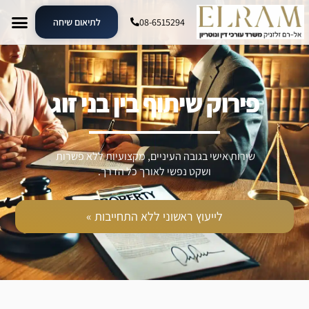
08-6515294
לתיאום שיחה
פירוק שיתוף בין בני זוג
שירות אישי בגובה העיניים, מקצועיות ללא פשרות
ושקט נפשי לאורך כל הדרך.
לייעוץ ראשוני ללא התחייבות »