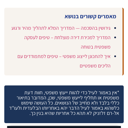
מאמרים קשורים בנושא
גירושין בהסכמה — המדריך המלא לתהליך מהיר ורגוע
המדריך למכירת דירה מוצלחת – טיפים לעסקה
משפטית בטוחה
איך להתכונן לייצוג משפטי – טיפים למתמודדים עם
הליכים משפטיים
*אין באמור לעיל כדי להוות ייעוץ משפטי, חוות דעת
משפטית או תחליף לייעוץ משפטי, שכן, המדובר בתיאור
כללי בלבד ולא מחייב של הנושאים. כל העושה שימוש
כלשהוא באמור לעיל הדבר יהא באחריותו הבלעדית ולעו"ד
אל-רם זלזניק לא תהא כל אחריות שהיא בגין כך.