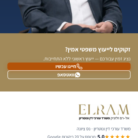
זקוקים לייעוץ משפטי אמין?
נציג זמין עבורכם — ייעוץ ראשוני ללא התחייבות.
חייגו עכשיו
וואטסאפ
משרד עורכי דין ונוטריון · נס ציונה
5.0
★★★★★
· מבוסס על 20 ביקורות Google