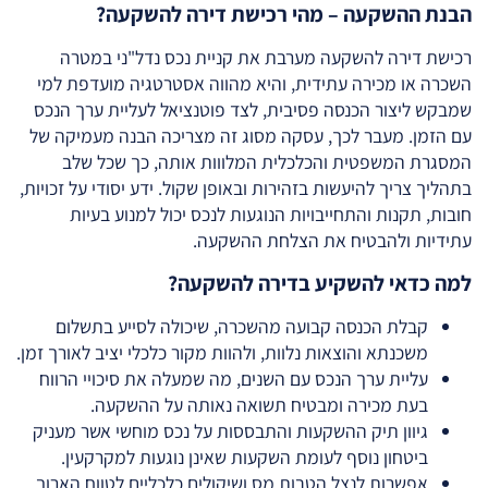
הבנת ההשקעה – מהי רכישת דירה להשקעה?
רכישת דירה להשקעה מערבת את קניית נכס נדל"ני במטרה
השכרה או מכירה עתידית, והיא מהווה אסטרטגיה מועדפת למי
שמבקש ליצור הכנסה פסיבית, לצד פוטנציאל לעליית ערך הנכס
עם הזמן. מעבר לכך, עסקה מסוג זה מצריכה הבנה מעמיקה של
המסגרת המשפטית והכלכלית המלווות אותה, כך שכל שלב
בתהליך צריך להיעשות בזהירות ובאופן שקול. ידע יסודי על זכויות,
חובות, תקנות והתחייבויות הנוגעות לנכס יכול למנוע בעיות
עתידיות ולהבטיח את הצלחת ההשקעה.
למה כדאי להשקיע בדירה להשקעה?
קבלת הכנסה קבועה מהשכרה, שיכולה לסייע בתשלום
משכנתא והוצאות נלוות, ולהוות מקור כלכלי יציב לאורך זמן.
עליית ערך הנכס עם השנים, מה שמעלה את סיכויי הרווח
בעת מכירה ומבטיח תשואה נאותה על ההשקעה.
גיוון תיק ההשקעות והתבססות על נכס מוחשי אשר מעניק
ביטחון נוסף לעומת השקעות שאינן נוגעות למקרקעין.
אפשרות לנצל הטבות מס ושיקולים כלכליים לטווח הארוך,