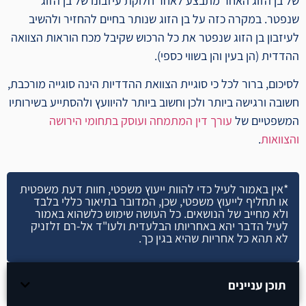
של בן הזוג האחר מתבצע לאחר חלוקת עיזבונו של בן הזוג
שנפטר. במקרה כזה על בן הזוג שנותר בחיים להחזיר ולהשיב
לעיזבון בן הזוג שנפטר את כל הרכוש שקיבל מכח הוראות הצוואה
ההדדית (הן בעין והן בשווי כספי).
לסיכום, ברור לכל כי סוגיית הצוואת ההדדיות הינה סוגייה מורכבת,
חשובה ורגישה ביותר ולכן וחשוב ביותר להיוועץ ולהסתייע בשירותיו
המשפטיים של
עורך דין המתמחה ועוסק בתחומי הירושה
והצוואות
.
*אין באמור לעיל כדי להוות ייעוץ משפטי, חוות דעת משפטית
או תחליף לייעוץ משפטי, שכן, המדובר בתיאור כללי בלבד
ולא מחייב של הנושאים. כל העושה שימוש כלשהוא באמור
לעיל הדבר יהא באחריותו הבלעדית ולעו"ד אל-רם זלזניק
לא תהא כל אחריות שהיא בגין כך.
תוכן עניינים