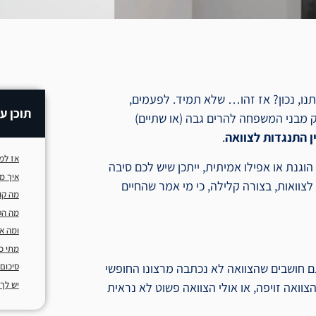
נו, נכון? אז זהו… שלא תמיד. לפעמים,
תוכן ענ
ק מבני המשפחה להרים גבה (או שתיים)
ן התנגדות לצוואה
.
אז למ
גנת או אפילו אמיתית, ייתכן שיש לכם סיבה
איך מ
צוואות, בצורה קלילה, כי מי אמר שהחיים
מה קו
מה הס
ומה א
מתי כ
ם חושבים שהצוואה לא נכתבה מרצונו החופשי
סיכום 
יש לך
וואה זויפה, או אולי הצוואה פשוט לא נראית