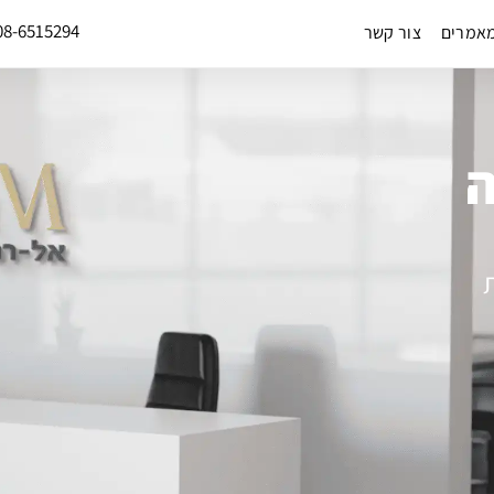
08-6515294
אמרים
צור קשר
ה
ת