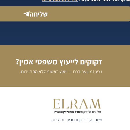
שליחה
זקוקים לייעוץ משפטי אמין?
נציג זמין עבורכם — ייעוץ ראשוני ללא התחייבות.
משרד עורכי דין ונוטריון · נס ציונה