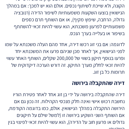
הקונה, ולא שייכת לשיתוף נכסים. אולם הוא יש למכך: אם במהלך
הנישואין בוצעו השקעות משמעותיות לשיפור הדירה (רנובציה
גדולה, הרחבה, שיפוץ מקיף), או אם השותף תרם כספים
משמעותיים לפרעון משכנתא, הוא עשוי להיות זכאי להשתתף
בשיפור או בעלייה בערך הנכס.
לדוגמה: אם בני זוג רכשו דירה, אחד מהם העלה משכנתא על שמו
לפני הנישואין, אך לאחר מכן שניהם פרעו את המשכנתא יחד
ופרעו בנוסף תיקון בשווי של 200,000 שקלים, השותף האחר עשוי
להיות זכאי לחלק מערך התיקון. זה דורש הערכה דיקדוקית של
תרומות כל בן זוג.
דירה שהתקבלה בירושה
דירה שהתקבלה בירושה על ידי בן זוג אחד לאחר פטירת הוריו
נחשבת רכוש אישי ואינה חלק מנכסי הקהילות. זה נכון גם אם
הירושה התקבלה במהלך הנישואין. אולם, כמו בדוגמה הקודמת,
אם השותף השני השקיע בירושה זו (למשל שילם על תיקונים
גדולים או פרעון חוב על הדירה), הוא עשוי להיות זכאי לפיצוי בגין
השקעתו.