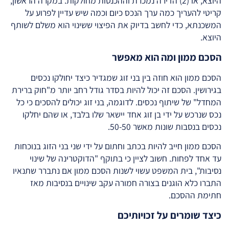
היוצא, או (2) הדירה נמכרת וההכנסות מחולקות. במקרה הראשון,
קריטי להעריך כמה ערך הנכס כיום וכמה שיש עדיין לפרוע על
המשכנתא, כדי לחשב בדיוק את הפיצוי ששינוי הוא משלם לשותף
היוצא.
הסכם ממון ומה הוא מאפשר
הסכם ממון הוא חוזה בין בני זוג שמגדיר כיצד יחולקו נכסים
בגירושין. הסכם זה יכול להיות בסדר גודל רחב יותר מ"חוק ברירת
המחדל" של שיתוף נכסים. לדוגמה, בני זוג יכולים להסכים כי כל
נכס שנרכש על ידי בן זוג אחד יישאר שלו בלבד, או שהם יחלקו
נכסים בנסבות שונות מאשר 50-50.
הסכם ממון חייב להיות בכתב וחתום על ידי שני בני הזוג בנוכחות
עד אחד לפחות. חשוב לציין כי בתוקף "הדוקטרינה של שינוי
נסיבות", בית המשפט עשוי לשנות הסכם ממון אם נתברר שתנאיו
התברו כלא הוגנים בצורה חמורה עקב שינויים בנסיבות מאז
חתימת ההסכם.
כיצד שומרים על זכויותיכם