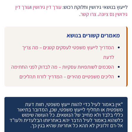
לייעוץ בנושאי גירושין וחלוקת רכוש:
עורך דין גירושין
ו
עורך דין
גירושין נס ציונה
.
צרו קשר
.
מאמרים קשורים בנושא
המדריך לייעוץ משפטי לעסקים קטנים – מה צריך
לדעת
הסכמים לשותפויות עסקיות – מה לבדוק לפני החתימה
הליכים משפטיים מהירים – המדריך לזרוז תהליכים
*אין באמור לעיל כדי להוות ייעוץ משפטי, חוות דעת
משפטית או תחליף לייעוץ משפטי, שכן, המדובר בתיאור
כללי בלבד ולא מחייב של הנושאים. כל העושה שימוש
כלשהוא באמור לעיל הדבר יהא באחריותו הבלעדית ולעו"ד
אל-רם זלזניק לא תהא כל אחריות שהיא בגין כך.