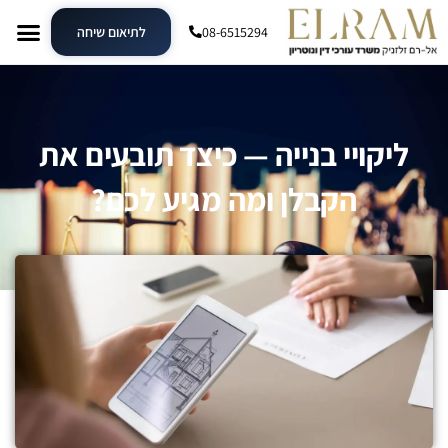
08-6515294
לתיאום שיחה
ליקויי בנייה — כיצד תובעים את
הקבלן ומה מגיע לכם?