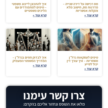
מס רכישה על דירה שנייה –
איך להתכונן לייצוג משפטי
מדרגות מס, חישוב מלא
– טיפים למתמודדים עם
והקלות אפשריות
הליכים משפטיים
קרא עוד »
קרא עוד »
טיפים לעסקאות נדל״ן
איך לבדוק חוזים בנדל״ן –
מסחריות – איך עורך דין
המדריך המשפטי המעמיק
יכול לסייע
קרא עוד »
קרא עוד »
צרו קשר עימנו
מלאו את הטופס ונחזור אליכם בהקדם: