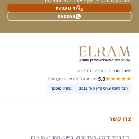
נציג זמין עבורכם — ייעוץ ראשוני ללא התחייבות.
חייגו עכשיו
וואטסאפ
משרד עורכי דין ונוטריון · נס ציונה
5.0
★★★★★
· מבוסס על 20 ביקורות Google
חבר לשכת עורכי הדין מאז 2012
נוטריון מוסמך
צרו קשר
דרך הנפת הדגל 7, פארק המדע (בניין C, קומה 4), נס ציונה