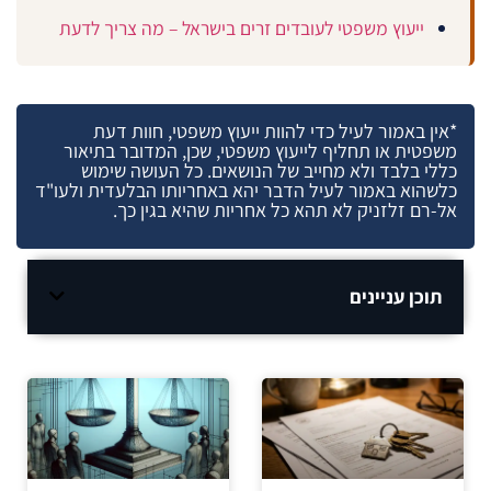
ייעוץ משפטי לעובדים זרים בישראל – מה צריך לדעת
*אין באמור לעיל כדי להוות ייעוץ משפטי, חוות דעת
משפטית או תחליף לייעוץ משפטי, שכן, המדובר בתיאור
כללי בלבד ולא מחייב של הנושאים. כל העושה שימוש
כלשהוא באמור לעיל הדבר יהא באחריותו הבלעדית ולעו"ד
אל-רם זלזניק לא תהא כל אחריות שהיא בגין כך.
תוכן עניינים