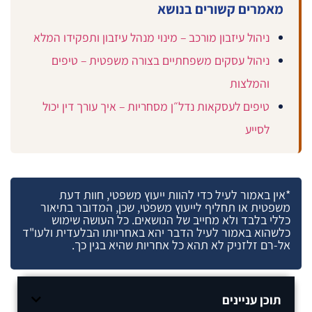
מאמרים קשורים בנושא
ניהול עיזבון מורכב – מינוי מנהל עיזבון ותפקידו המלא
ניהול עסקים משפחתיים בצורה משפטית – טיפים
והמלצות
טיפים לעסקאות נדל״ן מסחריות – איך עורך דין יכול
לסייע
*אין באמור לעיל כדי להוות ייעוץ משפטי, חוות דעת
משפטית או תחליף לייעוץ משפטי, שכן, המדובר בתיאור
כללי בלבד ולא מחייב של הנושאים. כל העושה שימוש
כלשהוא באמור לעיל הדבר יהא באחריותו הבלעדית ולעו"ד
אל-רם זלזניק לא תהא כל אחריות שהיא בגין כך.
תוכן עניינים