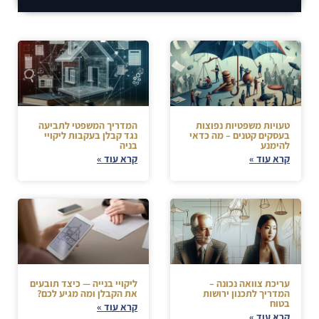
טעויות משפטיות נפוצות
המדריך המשפטי לתביעה
בעסקים קטנים – מה כדאי
נגד קבלן בעקבות ליקויי
להימנע
בניה
קרא עוד »
קרא עוד »
עריכת צוואה נכונה –
ליקויי בנייה — כיצד תובעים
המדריך לתכנון ירושות
את הקבלן ומה מגיע לכם?
בטוח
קרא עוד »
קרא עוד »