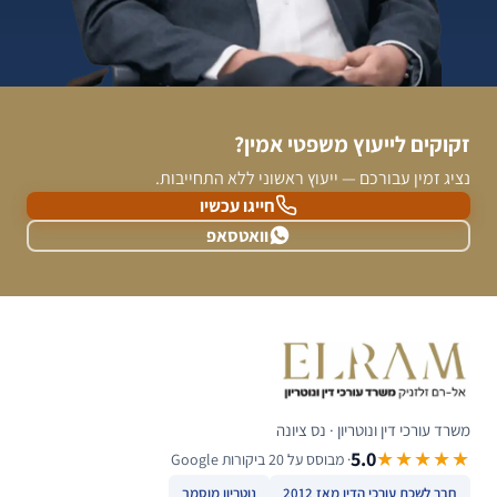
זקוקים לייעוץ משפטי אמין?
נציג זמין עבורכם — ייעוץ ראשוני ללא התחייבות.
חייגו עכשיו
וואטסאפ
משרד עורכי דין ונוטריון · נס ציונה
5.0
★★★★★
· מבוסס על 20 ביקורות Google
חבר לשכת עורכי הדין מאז 2012
נוטריון מוסמך