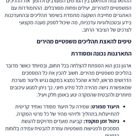
ההתארגנות והתיאום בין הגורמים המעורבים ולהפוך את ההליכים
המשפטיים למהירים, יעילים ופחות מסורבלים. ​​ההתמודדות עם
האתגרים מחייבת השקעה מתמדת בשיפור תהליכים ובהתעדכנות
בידע ובטכנולוגיות עדכניות, מה שיכול לספק מענה מקצועי
לצרכים של הציבור הרחב.
טיפים להאצת תהליכים משפטיים מהירים
התארגנות נכונה ומסודרת
ארגון נכון הוא המפתח להצלחה בכל תחום, ובמיוחד כאשר מדובר
בהליכים משפטיים מהירים. חשוב להכין את כל המסמכים
הדרושים מראש, לוודא שהכל נמצא במקום נגיש וליצור מערכת
שמאפשרת גישה מהירה לכל מידע חיוני. כך ניתן למנוע עיכובים
מיותרים ולהבטיח שהמקרה ינוע באופן חלק ויעיל.
תיעוד מפורט:
שמירה על תיעוד מסודר ואחיד קריטית
להתייעלות בתהליך ולזיהוי מהיר של כל פרטי המקרה.
ניהול זמן מוקפד:
קביעת מועדים מדויקים להגשת
מסמכים ולפגישות משפטיות עוזרת להבטיח עמידה בלוחות
הזמנים.