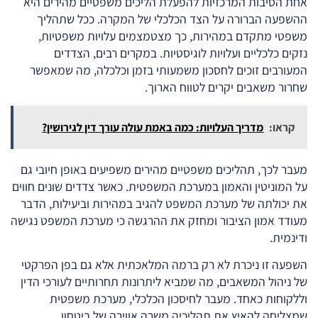
אחת הסיבות המרכזיות להפעלת הליכים משפטיים מהירים היא
ההשפעה הברורה על הצד הכלכלי של המקרה. ככל שתהליך
משפטי מתקדם במהירות, כך מצטמצמים עלויות משפטיות,
נזקים כלכליים ועלויות לוגיסטיות. במקרים רבים, הצדדים
המעורבים זוכים לחסכון משמעותי בזמן וכלכלה, מה שמאפשר
שחרור משאבים יקרים לטווח הארוך.
קראו:
מדריך העלויות: כמה באמת עולה עורך דין לגירושין?
מעבר לכך, תהליכים משפטיים מהירים משפיעים באופן חיובי גם
על המוניטין והאמון במערכת המשפטית. כאשר צדדים שונים חווים
את יכולתה של מערכת המשפט להגיב במהירות וביעילות, הדבר
מעודד אמון הציבור ומחזק את ההרגשה כי מערכת המשפט נגישה
ודינמית.
השפעה זו ניכרת לא רק ברמה המלאכתית אלא גם בפן הפרקטי
של ניהול המשאבים, מה שמביא ליתרונות תחרותיים לעורכי הדין
וללקוחות כאחד. מעבר לחיסכון הכלכלי, מערכת משפטית
שמצליחה להאיץ את תהליכיה משרה אווירה של ביטחון