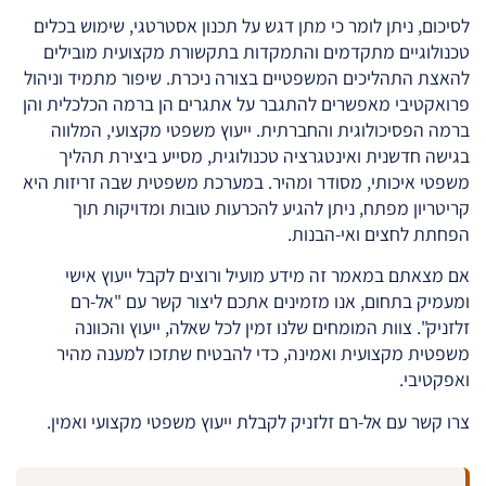
לסיכום, ניתן לומר כי מתן דגש על תכנון אסטרטגי, שימוש בכלים
טכנולוגיים מתקדמים והתמקדות בתקשורת מקצועית מובילים
להאצת התהליכים המשפטיים בצורה ניכרת. שיפור מתמיד וניהול
פרואקטיבי מאפשרים להתגבר על אתגרים הן ברמה הכלכלית והן
ברמה הפסיכולוגית והחברתית. ייעוץ משפטי מקצועי, המלווה
בגישה חדשנית ואינטגרציה טכנולוגית, מסייע ביצירת תהליך
משפטי איכותי, מסודר ומהיר. במערכת משפטית שבה זריזות היא
קריטריון מפתח, ניתן להגיע להכרעות טובות ומדויקות תוך
הפחתת לחצים ואי-הבנות.
אם מצאתם במאמר זה מידע מועיל ורוצים לקבל ייעוץ אישי
ומעמיק בתחום, אנו מזמינים אתכם ליצור קשר עם "אל-רם
זלזניק". צוות המומחים שלנו זמין לכל שאלה, ייעוץ והכוונה
משפטית מקצועית ואמינה, כדי להבטיח שתזכו למענה מהיר
ואפקטיבי.
צרו קשר עם אל-רם זלזניק לקבלת ייעוץ משפטי מקצועי ואמין.