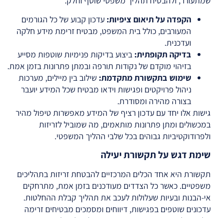
שמתעורר, ולהבטיח תהליך משפטי שוטף וחלק.
הקפדה על תיאום ציפיות:
עדכון קבוע של כל הגורמים
המעורבים, כולל בית המשפט, מבטיח זרימת מידע חלקה
ועדכנית.
בדיקה תקופתית:
ביצוע בדיקות פנימיות שוטפות מסייע
בזיהוי מוקדם של נקודות תורפה ובמתן פתרונות בזמן אמת.
שימוש בתקשורת מתקדמת:
שילוב בין מיילים, מערכות
ניהול פרויקטים ופגישות וידאו מבטיח שכל המידע יועבר
בצורה מהירה ומסודרת.
גישות אלו יחד עם עדכון רציף של המידע מאפשרות טיפול מהיר
במכשולים ומתן פתרונות מותאמים, מה שמוביל לזריזות
ולפרודוקטיביות גבוהים בכל שלבי ההליך המשפטי.
שימת דגש על תקשורת יעילה
תקשורת היא אחד הכלים המרכזיים להבטחת זריזות בתהליכים
משפטיים. כאשר כל הצדדים מעודכנים בזמן אמת, מתרחקים
אי-הבנות ובעיות שעלולות לעכב את תהליך קבלת ההחלטות.
עדכונים שוטפים בפגישות, דיווחים ומסמכים מבטיחים זרימה