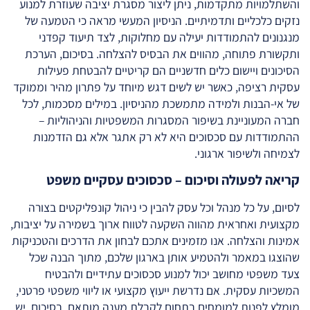
והשתלמויות מתקדמות, ניתן ליצור מסגרת יציבה שעוזרת למנוע
נזקים כלכליים ותדמיתיים. הניסיון המעשי מראה כי הטמעה של
מנגנונים להתמודדות יעילה עם מחלוקות, לצד תיעוד קפדני
ותקשורת פתוחה, מהווים את הבסיס להצלחה. בסיכום, הערכת
הסיכונים ויישום כלים חדשניים הם קריטיים להבטחת פעילות
עסקית רציפה, כאשר יש לשים דגש מיוחד על פתרון מהיר וממוקד
של אי-הבנות ולמידה מתמשכת מהניסיון. במילים מסכמות, לכל
חברה המעוניינת בשיפור המסגרות המשפטיות והניהוליות –
ההתמודדות עם סכסוכים היא לא רק אתגר אלא גם הזדמנות
לצמיחה ולשיפור ארגוני.
קריאה לפעולה וסיכום – סכסוכים עסקיים משפט
לסיום, על כל מנהל וכל עסק להבין כי ניהול קונפליקטים בצורה
מקצועית ואחראית מהווה השקעה לטווח ארוך בשמירה על יציבות,
אמינות והצלחה. אנו מזמינים אתכם לבחון את הדרכים והטכניקות
שהוצגו במאמר ולהטמיע אותן בארגון שלכם, מתוך הבנה שכל
צעד משפטי מחושב יכול למנוע סכסוכים עתידיים ולהבטיח
המשכיות עסקית. אם נדרשת ייעוץ מקצועי או ליווי משפטי פרטני,
מומלץ לפנות למומחים בתחום לקבלת מענה מותאם. בסיכום, יש