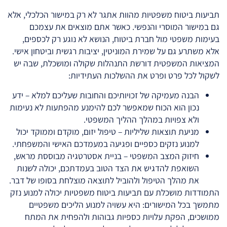
תביעות ביטוח משפטיות מהוות אתגר לא רק במישור הכלכלי, אלא
גם במישור המוסרי והנפשי. כאשר אתם מוצאים את עצמכם
בעימות משפטי מול חברת ביטוח, הנושא לא נוגע רק לכספים,
אלא משתרע גם על שמירת המוניטין, יציבות רגשית וביטחון אישי.
המציאות המשפטית דורשת התנהלות שקולה ומושכלת, שבה יש
לשקול לכל פרט ופרט את ההשלכות העתידיות:
הבנה מעמיקה של זכויותיכם והחובות שעליכם למלא – ידע
נכון הוא הכוח שמאפשר לכם להימנע מהפתעות לא נעימות
ולא צפויות במהלך ההליך המשפטי.
מניעת תוצאות שליליות – טיפול יזום, מוקדם וממוקד יכול
למנוע נזקים כספיים ופגיעה במעמדכם האישי והמשפחתי.
חיזוק המצב המשפטי – בניית אסטרטגיה מבוססת מראש,
השואפת להדגיש את הצד הטוב בעמדתכם, יכולה לשנות
את מהלך הטיפול ולהוביל לתוצאה מוצלחת בסופו של דבר.
התמודדות מושכלת עם תביעות ביטוח משפטיות יכולה למנוע נזק
מתמשך בכל המישורים: היא עשויה למנוע הליכים משפטיים
ממושכים, הפקת עלויות כספיות גבוהות ולהפחית את המתח