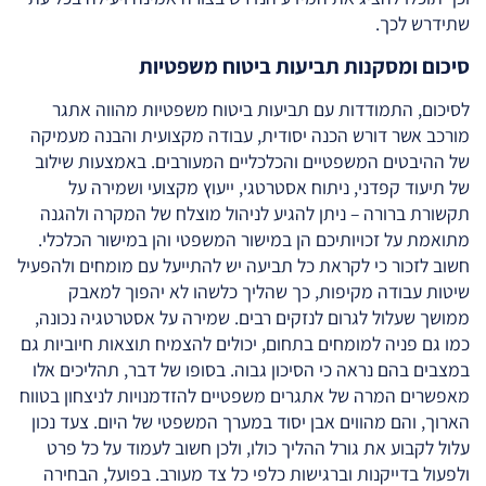
שתידרש לכך.
סיכום ומסקנות תביעות ביטוח משפטיות
לסיכום, התמודדות עם תביעות ביטוח משפטיות מהווה אתגר
מורכב אשר דורש הכנה יסודית, עבודה מקצועית והבנה מעמיקה
של ההיבטים המשפטיים והכלכליים המעורבים. באמצעות שילוב
של תיעוד קפדני, ניתוח אסטרטגי, ייעוץ מקצועי ושמירה על
תקשורת ברורה – ניתן להגיע לניהול מוצלח של המקרה ולהגנה
מתואמת על זכויותיכם הן במישור המשפטי והן במישור הכלכלי.
חשוב לזכור כי לקראת כל תביעה יש להתייעל עם מומחים ולהפעיל
שיטות עבודה מקיפות, כך שהליך כלשהו לא יהפוך למאבק
ממושך שעלול לגרום לנזקים רבים. שמירה על אסטרטגיה נכונה,
כמו גם פניה למומחים בתחום, יכולים להצמיח תוצאות חיוביות גם
במצבים בהם נראה כי הסיכון גבוה. בסופו של דבר, תהליכים אלו
מאפשרים המרה של אתגרים משפטיים להזדמנויות לניצחון בטווח
הארוך, והם מהווים אבן יסוד במערך המשפטי של היום. צעד נכון
עלול לקבוע את גורל ההליך כולו, ולכן חשוב לעמוד על כל פרט
ולפעול בדייקנות וברגישות כלפי כל צד מעורב. בפועל, הבחירה