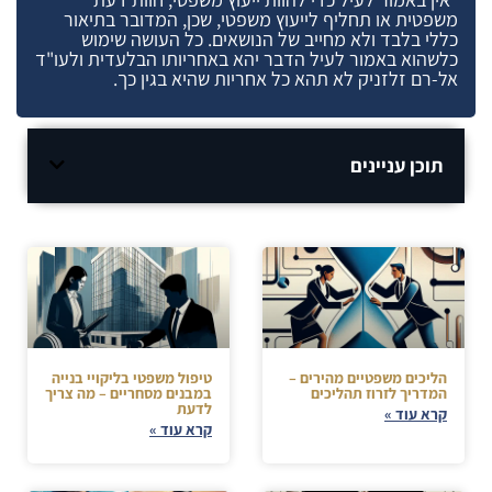
משפטית או תחליף לייעוץ משפטי, שכן, המדובר בתיאור
כללי בלבד ולא מחייב של הנושאים. כל העושה שימוש
כלשהוא באמור לעיל הדבר יהא באחריותו הבלעדית ולעו"ד
אל-רם זלזניק לא תהא כל אחריות שהיא בגין כך.
תוכן עניינים
הליכים משפטיים מהירים –
טיפול משפטי בליקויי בנייה
המדריך לזרוז תהליכים
במבנים מסחריים – מה צריך
לדעת
קרא עוד »
קרא עוד »