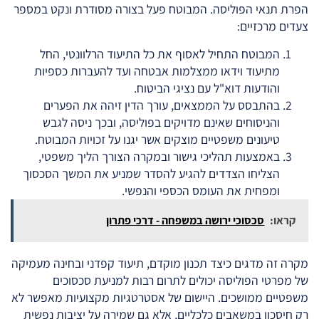
הפרת תנאי הפוליסה. המבוטח פעל בצורה מסודרת ונקט במספר
צעדים מרכזיים:
המבוטח התחיל לאסוף את כל התיעוד הרלוונטי, החל
מתיעוד וידאו ממצלמות אבטחה ועד להעברות כספיות
והודעות דוא"ל עם נציגי הביטוח.
בהתבסס על הממצאים, עורך הדין זיהה את הפערים
והניסוחים שאינם מדויקים בפוליסה, ובכך ניסה לגבש
טיעונים משפטיים מוצקים אשר יגנו על זכויות המבוטח.
באמצעות תהליכי גישור ובמקרה הצורך הליך משפטי,
הצליחו הצדדים להגיע להסדר שמניע את המשך הסכסוך
ומפחית את העומס הכספי והנפשי.
קראו:
סכסוכי ירושה במשפחה - דרכי פתרון
מקרה זה מדגים כיצד תכנון מוקדם, תיעוד קפדני ובחינה מעמיקה
של מפרטי הפוליסה יכולים לתרום רבות למניעת סכסוכים
משפטיים ממושכים. היישום של אסטרטגיות מקצועיות מאפשר לא
רק חיסכון במשאבים כלכליים, אלא גם שמירה על יציבות נפשית