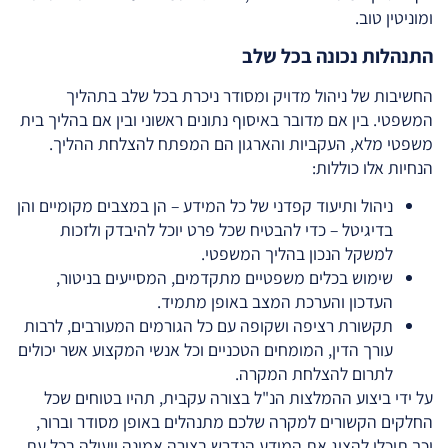
ומוניטין טוב.
התנהלות נכונה בכל שלב
החשיבות של ניהול מדויק ומסודר ניכרת בכל שלב בתהליך
המשפטי. בין אם מדובר באיסוף נתונים ראשוני ובין אם בהליך בית
משפטי מלא, העקביות והארגון הם המפתח להצלחת ההליך.
הנחיות אלו כוללות:
ניהול ותיעוד קפדני של כל המידע – הן במצבים מקומיים והן
בדיגיטל – כדי להבטיח שכל פרט יוכל להיבדק ולזכות
למשקל הנכון בהליך המשפטי.
שימוש בכלים משפטיים מתקדמים, המסייעים בניטור,
העדכון והערכת המצב באופן מתמיד.
תקשורת רציפה ושקופה עם כל הגורמים המעורבים, לרבות
עורך הדין, המומחים הטכניים וכל אנשי המקצוע אשר יכולים
לתרום להצלחת המקרה.
על ידי ביצוע ההמלצות הנ"ל בצורה עקבית, תהיו בטוחים שכל
החלקים הקשורים למקרה שלכם מתנהלים באופן מסודר וברור,
וכך תוכלו להציג את המידע הנדרש בצורה אמינה ויעילה בכל עת