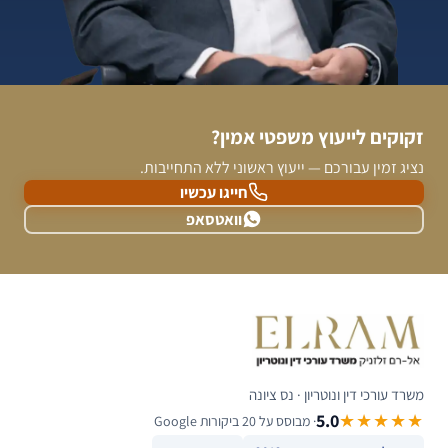
זקוקים לייעוץ משפטי אמין?
נציג זמין עבורכם — ייעוץ ראשוני ללא התחייבות.
חייגו עכשיו
וואטסאפ
משרד עורכי דין ונוטריון · נס ציונה
5.0
★★★★★
· מבוסס על 20 ביקורות Google