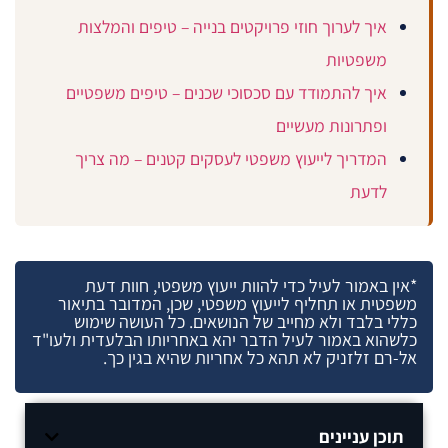
איך לערוך חוזי פרויקטים בנייה – טיפים והמלצות
משפטיות
איך להתמודד עם סכסוכי שכנים – טיפים משפטיים
ופתרונות מעשיים
המדריך לייעוץ משפטי לעסקים קטנים – מה צריך
לדעת
*אין באמור לעיל כדי להוות ייעוץ משפטי, חוות דעת
משפטית או תחליף לייעוץ משפטי, שכן, המדובר בתיאור
כללי בלבד ולא מחייב של הנושאים. כל העושה שימוש
כלשהוא באמור לעיל הדבר יהא באחריותו הבלעדית ולעו"ד
אל-רם זלזניק לא תהא כל אחריות שהיא בגין כך.
תוכן עניינים